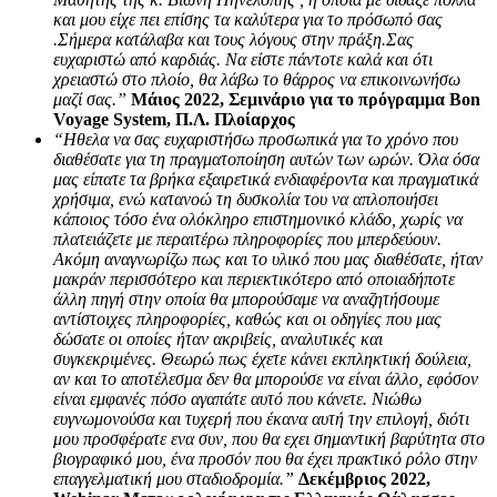
και μου είχε πει επίσης τα καλύτερα για το πρόσωπό σας
.Σήμερα κατάλαβα και τους λόγους στην πράξη.Σας
ευχαριστώ από καρδιάς. Να είστε πάντοτε καλά και ότι
χρειαστώ στο πλοίο, θα λάβω το θάρρος να επικοινωνήσω
μαζί σας.”
Μάιος 2022, Σεμινάριο για το πρόγραμμα Bon
Voyage System, Π.Λ. Πλοίαρχος
“Ηθελα να σας ευχαριστήσω προσωπικά για το χρόνο που
διαθέσατε για τη πραγματοποίηση αυτών των ωρών. Όλα όσα
μας είπατε τα βρήκα εξαιρετικά ενδιαφέροντα και πραγματικά
χρήσιμα, ενώ κατανοώ τη δυσκολία του να απλοποιήσει
κάποιος τόσο ένα ολόκληρο επιστημονικό κλάδο, χωρίς να
πλατειάζετε με περαιτέρω πληροφορίες που μπερδεύουν.
Ακόμη αναγνωρίζω πως και το υλικό που μας διαθέσατε, ήταν
μακράν περισσότερο και περιεκτικότερο από οποιαδήποτε
άλλη πηγή στην οποία θα μπορούσαμε να αναζητήσουμε
αντίστοιχες πληροφορίες, καθώς και οι οδηγίες που μας
δώσατε οι οποίες ήταν ακριβείς, αναλυτικές και
συγκεκριμένες. Θεωρώ πως έχετε κάνει εκπληκτική δούλεια,
αν και το αποτέλεσμα δεν θα μπορούσε να είναι άλλο, εφόσον
είναι εμφανές πόσο αγαπάτε αυτό που κάνετε. Νιώθω
ευγνωμονούσα και τυχερή που έκανα αυτή την επιλογή, διότι
μου προσφέρατε ενα συν, που θα εχει σημαντική βαρύτητα στο
βιογραφικό μου, ένα προσόν που θα έχει πρακτικό ρόλο στην
επαγγελματική μου σταδιοδρομία.”
Δεκέμβριος 2022,