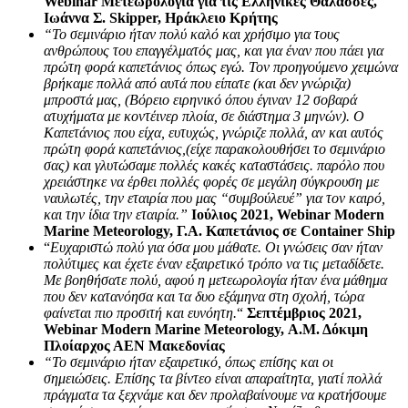
Webinar Μετεωρολογία για τις Ελληνικές Θάλασσες,
Ιωάννα Σ. Skipper, Ηράκλειο Κρήτης
“Το σεμινάριο ήταν πολύ καλό και χρήσιμο για τους
ανθρώπους του επαγγέλματός μας, και για έναν που πάει για
πρώτη φορά καπετάνιος όπως εγώ. Τον προηγούμενο χειμώνα
βρήκαμε πολλά από αυτά που είπατε (και δεν γνώριζα)
μπροστά μας, (Βόρειο ειρηνικό όπου έγιναν 12 σοβαρά
ατυχήματα με κοντέινερ πλοία, σε διάστημα 3 μηνών). Ο
Καπετάνιος που είχα, ευτυχώς, γνώριζε πολλά, αν και αυτός
πρώτη φορά καπετάνιος,(είχε παρακολουθήσει το σεμινάριο
σας) και γλυτώσαμε πολλές κακές καταστάσεις. παρόλο που
χρειάστηκε να έρθει πολλές φορές σε μεγάλη σύγκρουση με
ναυλωτές, την εταιρία που μας “συμβούλευέ” για τον καιρό,
και την ίδια την εταιρία.”
Ιούλιος 2021, Webinar Modern
Marine Meteorology, Γ.Α. Καπετάνιος σε Container Ship
“
Ευχαριστώ πολύ για όσα μου μάθατε. Οι γνώσεις σαν ήταν
πολύτιμες και έχετε έναν εξαιρετικό τρόπο να τις μεταδίδετε.
Με βοηθήσατε πολύ, αφού η μετεωρολογία ήταν ένα μάθημα
που δεν κατανόησα και τα δυο εξάμηνα στη σχολή, τώρα
φαίνεται πιο προσιτή και ευνόητη.
“
Σεπτέμβριος 2021,
Webinar Modern Marine Meteorology, Α.Μ. Δόκιμη
Πλοίαρχος ΑΕΝ Μακεδονίας
“Το σεμινάριο ήταν εξαιρετικό, όπως επίσης και οι
σημειώσεις. Επίσης τα βίντεο είναι απαραίτητα, γιατί πολλά
πράγματα τα ξεχνάμε και δεν προλαβαίνουμε να κρατήσουμε