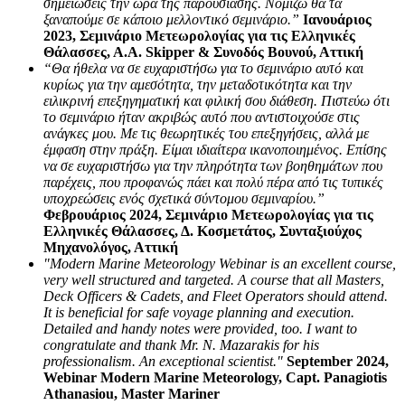
σημειώσεις την ώρα της παρουσίασης. Νομίζω θα τα
ξαναπούμε σε κάποιο μελλοντικό σεμινάριο.”
Ιανουάριος
2023, Σεμινάριο Μετεωρολογίας για τις Ελληνικές
Θάλασσες, Α.Α. Skipper & Συνοδός Βουνού, Αττική
“Θα ήθελα να σε ευχαριστήσω για το σεμινάριο αυτό και
κυρίως για την αμεσότητα, την μεταδοτικότητα και την
ειλικρινή επεξηγηματική και φιλική σου διάθεση. Πιστεύω ότι
το σεμινάριο ήταν ακριβώς αυτό που αντιστοιχούσε στις
ανάγκες μου. Με τις θεωρητικές του επεξηγήσεις, αλλά με
έμφαση στην πράξη. Είμαι ιδιαίτερα ικανοποιημένος. Επίσης
να σε ευχαριστήσω για την πληρότητα των βοηθημάτων που
παρέχεις, που προφανώς πάει και πολύ πέρα από τις τυπικές
υποχρεώσεις ενός σχετικά σύντομου σεμιναρίου.”
Φεβρουάριος 2024, Σεμινάριο Μετεωρολογίας για τις
Ελληνικές Θάλασσες, Δ. Κοσμετάτος, Συνταξιούχος
Μηχανολόγος, Αττική
"Modern Marine Meteorology Webinar is an excellent course,
very well structured and targeted. A course that all Masters,
Deck Officers & Cadets, and Fleet Operators should attend.
It is beneficial for safe voyage planning and execution.
Detailed and handy notes were provided, too. I want to
congratulate and thank Mr. N. Mazarakis for his
professionalism. An exceptional scientist."
September 2024,
Webinar Modern Marine Meteorology, Capt. Panagiotis
Athanasiou, Master Mariner