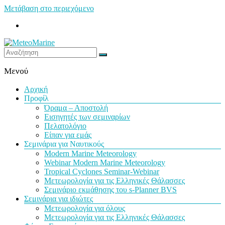
Μετάβαση στο περιεχόμενο
MeteoMarine
Μενού
Αρχική
Προφίλ
Όραμα – Αποστολή
Εισηγητές των σεμιναρίων
Πελατολόγιο
Είπαν για εμάς
Σεμινάρια για Ναυτικούς
Modern Marine Meteorology
Webinar Modern Marine Meteorology
Tropical Cyclones Seminar-Webinar
Μετεωρολογία για τις Ελληνικές Θάλασσες
Σεμινάριο εκμάθησης του s-Planner BVS
Σεμινάρια για ιδιώτες
Μετεωρολογία για όλους
Μετεωρολογία για τις Ελληνικές Θάλασσες