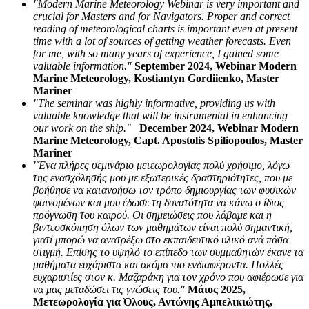
"Modern Marine Meteorology Webinar is very important and
crucial for Masters and for Navigators. Proper and correct
reading of meteorological charts is important even at present
time with a lot of sources of getting weather forecasts. Even
for me, with so many years of experience, I gained some
valuable information."
September 2024, Webinar Modern
Marine Meteorology, Kostiantyn Gordiienko, Master
Mariner
"The seminar was highly informative, providing us with
valuable knowledge that will be instrumental in enhancing
our work on the ship."
December 2024, Webinar Modern
Marine Meteorology, Capt. Apostolis Spiliopoulos, Master
Mariner
"Ένα πλήρες σεμινάριο μετεωρολογίας πολύ χρήσιμο, λόγω
της ενασχόλησής μου με εξωτερικές δραστηριότητες, που με
βοήθησε να κατανοήσω τον τρόπο δημιουργίας των φυσικών
φαινομένων και μου έδωσε τη δυνατότητα να κάνω ο ίδιος
πρόγνωση του καιρού. Οι σημειώσεις που λάβαμε και η
βιντεοσκόπηση όλων των μαθημάτων είναι πολύ σημαντική,
γιατί μπορώ να ανατρέξω στο εκπαιδευτικό υλικό ανά πάσα
στιγμή. Επίσης το υψηλό το επίπεδο των συμμαθητών έκανε τα
μαθήματα ευχάριστα και ακόμα πιο ενδιαφέροντα. Πολλές
ευχαριστίες στον κ. Μαζαράκη για τον χρόνο που αφιέρωσε για
να μας μεταδώσει τις γνώσεις του."
Μάιος 2025,
Μετεωρολογία για Όλους, Αντώνης Αμπελικιώτης,