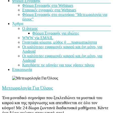
Φόρμα Εγγραφής
Φόρμα Εγγραφής στα Webinars
Εταιρικές εγγραφές στα Webinars
Φόρμα Εγγραφής στο σεμινάριο “Μετεωρολογία για
όλους”
Άρθρα
Ο άνεμος
Φόρμα Εγγραφής για ιδιώτες
WWW via EMAIL
Γιγαντιαία κύματα, μύθος ή …πραγματικότητα
Οι καλύτερες εφαρμογές καιρού και όχι μόνο, για
Android
Οι καλύτερες εφαρμογές καιρού και όχι μόνο, για
Android
Κατεβάστε τις οδηγίες για τους χάρτες πάγου
Επικοινωνία
Μετεωρολογία Για Όλους
Ένα μοναδικό σεμινάριο που ξεκλειδώνει τα μυστικά του
καιρού και της πρόγνωσης και απευθύνεται σε όλο τον
κόσμο! Με 24 δίωρα ζωντανά διαδικτυακά μαθήματα. Κάντε
ένα δώρο γνώσης στον εαυτό σας!