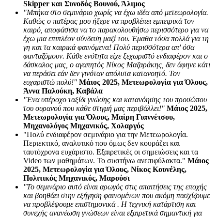
Skipper και Συνοδός Βουνού, Άλιμος
"Μπήκα στο σεμινάριο χωρίς να έχω ιδέα από μετεωρολογία.
Καθώς ο πατέρας μου ήξερε να προβλέπει εμπειρικά τον
καιρό, αποφάσισα να το παρακολουθήσω περισσότερο για να
έχω μια επιπλέον σύνδεση μαζί του. Έμαθα τόσα πολλά για τη
γη και τα καιρικά φαινόμενα! Πολύ περισσότερα απ' όσα
φανταζόμουν. Κάθε ενότητα είχε ξεχωριστό ενδιαφέρον και ο
δάσκαλος μας, ο αγαπητός Νίκος Μαζαράκης, δεν άφηνε κάτι
να περάσει εάν δεν γινόταν απόλυτα κατανοητό. Τον
ευχαριστώ πολύ!"
Μάιος 2025, Μετεωρολογία για Όλους,
Άννα Παλούκη, Καβάλα
"Ένα υπέροχο ταξίδι γνώσης και κατανόησης του προσώπου
του ουρανού που κάθε στιγμή μας περιβάλλει!"
Μάιος 2025,
Μετεωρολογία για Όλους, Μαίρη Γιαννέτσου,
Μηχανολόγος Μηχανικός, Χολαργός
"Πολύ ενδιαφέρον σεμινάριο για την Μετεωρολογία.
Περιεκτικό, αναλυτικό που όμως δεν κουράζει και
ταυτόχρονα ευχάριστο. Εξαιρετικές οι σημειώσεις και τα
Video των μαθημάτων. Το συστήνω ανεπιφύλακτα."
Μάιος
2025, Μετεωρολογία για Όλους, Νίκος Κουνέλης,
Πολιτικός Μηχανικός, Μαρούσι
"Το σεμινάριο αυτό είναι αρωγός στις απαιτήσεις της εποχής
και βοηθάει στην εξήγηση φαινομένων που ακόμη πασχίζουμε
να προβλέψουμε επιστημονικά . Η τεχνική κατάρτιση και
συνεχής ανανέωση γνώσεων είναι εξαιρετικά σημαντική για