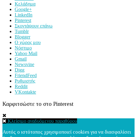
Κελάδημα
Google+
LinkedIn
Pinterest
Σκοντάψουν επάνω
Tumblr
Blogger
Ο χώρος μου
Νόστιμο
Yahoo Mail
Gmail
Newsvine
Digg
FriendFeed
Ρυθμιστής
Reddit
VKontakte
Καρφιτσώστε το στο Pinterest
Κλείσιμο αναδυόμενου παραθύρου
Αυτός ο ιστότοπος χρησιμοποιεί cookies για να διασφαλίσει