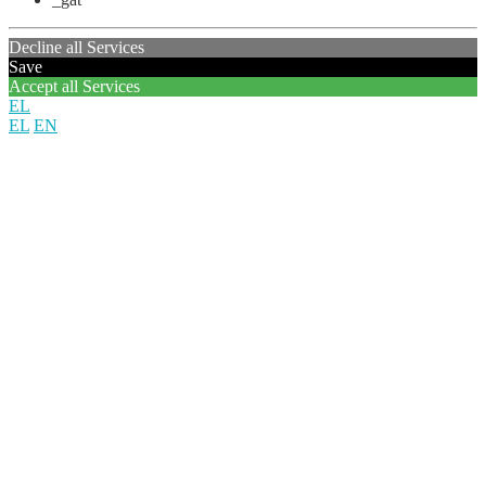
Decline all Services
Save
Accept all Services
EL
EL
EN