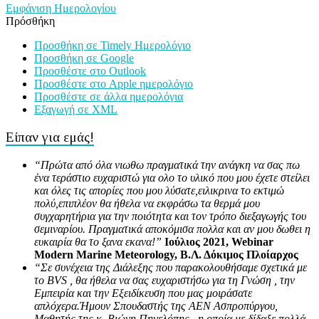
Εμφάνιση Ημερολογίου
Πρόσθήκη
Προσθήκη σε Timely Ημερολόγιο
Προσθήκη σε Google
Προσθέστε στο Outlook
Προσθέστε στο Apple ημερολόγιο
Προσθέστε σε άλλα ημερολόγια
Εξαγωγή σε XML
Είπαν για εμάς!
“Πρώτα από όλα νιωθω πραγματικά την ανάγκη να σας πω
ένα τεράστιο ευχαριστώ για ολο το υλικό που μου έχετε στείλει
και όλες τις απορίες που μου λύσατε,ειλικρινα το εκτιμώ
πολύ,επιπλέον θα ήθελα να εκφράσω τα θερμά μου
συγχαρητήρια για την ποιότητα και τον τρόπο διεξαγωγής του
σεμιναρίου. Πραγματικά αποκόμισα πολλα και αν μου δωθει η
ευκαιρία θα το ξανα εκανα!”
Ιούλιος 2021, Webinar
Modern Marine Meteorology, Β.Λ. Δόκιμος Πλοίαρχος
“Σε συνέχεια της Διάλεξης που παρακολουθήσαμε σχετικά με
το BVS , θα ήθελα να σας ευχαριστήσω για τη Γνώση , την
Εμπειρία και την Εξειδίκευση που μας μοιράσατε
απλόχερα.Ήμουν Σπουδαστής της ΑΕΝ Ασπροπύργου,
Μαθητής της κ. Βιώνη Πηνελόπης , η οποία με δίδαξε πολλά