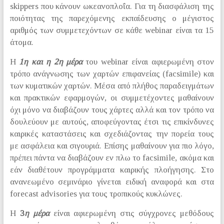
skippers που κάνουν ωκεανοπλοΐα. Για τη διασφάλιση της
ποιότητας της παρεχόμενης εκπαίδευσης ο μέγιστος
αριθμός των συμμετεχόντων σε κάθε webinar είναι τα 15
άτομα.
Η
1η και η 2η μέρα
του webinar είναι αφιερωμένη στον
τρόπο ανάγνωσης των χαρτών επιφανείας (facsimile) και
των κυματικών χαρτών. Μέσα από πλήθος παραδειγμάτων
και πρακτικών εφαρμογών, οι συμμετέχοντες μαθαίνουν
όχι μόνο να διαβάζουν τους χάρτες αλλά και τον τρόπο να
δουλεύουν με αυτούς, αποφεύγοντας έτσι τις επικίνδυνες
καιρικές καταστάσεις και σχεδιάζοντας την πορεία τους
με ασφάλεια και σιγουριά. Επίσης μαθαίνουν για πιο λόγο,
πρέπει πάντα να διαβάζουν εν πλω το facsimile, ακόμα και
εάν διαθέτουν προγράμματα καιρικής πλοήγησης. Στο
ανανεωμένο σεμινάριο γίνεται ειδική αναφορά και στα
forecast advisories για τους τροπικούς κυκλώνες.
Η
3
η μέρα
είναι αφιερωμένη στις σύγχρονες μεθόδους