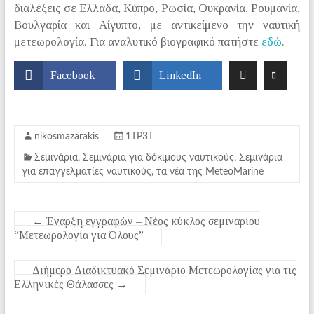
διαλέξεις σε Ελλάδα, Κύπρο, Ρωσία, Ουκρανία, Ρουμανία,
Βουλγαρία και Αίγυπτο, με αντικείμενο την ναυτική
μετεωρολογία. Για αναλυτικό βιογραφικό πατήστε
εδώ
.
Facebook
LinkedIn
nikosmazarakis
1ΤΡ3Τ
Σεμινάρια
,
Σεμινάρια για δόκιμους ναυτικούς
,
Σεμινάρια
για επαγγελματίες ναυτικούς
,
τα νέα της MeteoMarine
←
Έναρξη εγγραφών – Νέος κύκλος σεμιναρίου
“Μετεωρολογία για Όλους”
Διήμερο Διαδικτυακό Σεμινάριο Μετεωρολογίας για τις
Ελληνικές Θάλασσες
→