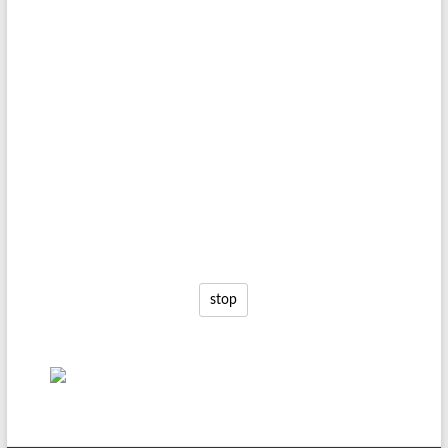
Π.Λ. Πλοίαρχος
stop