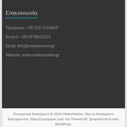
Επικοινωνία
Τηλέφωνο: +30 210 5766859
Κινητό: +30 6978052622
Email: info@meteomarine.gr
Website: www.meteomarine.gr
Πνευματικά δικαιώματα © 2026
MeteoMarine
. Ολα τα δικαιώματα
διατηρούνται. Θέμα
Ευρύχωρος
από την ThemeGrill. Τροφοδοτείται από:
WordPress
.