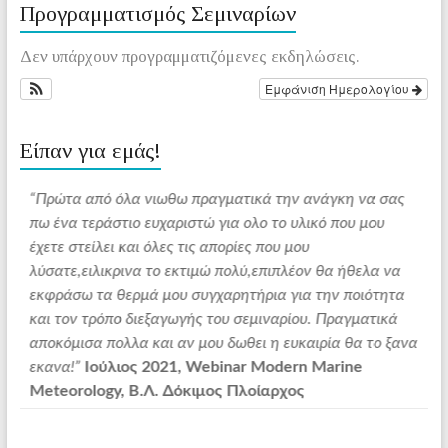
Προγραμματισμός Σεμιναρίων
Δεν υπάρχουν προγραμματιζόμενες εκδηλώσεις.
Εμφάνιση Ημερολογίου
Είπαν για εμάς!
α σας
“Σε συνέχεια της Διάλεξης που παρακολουθήσαμε
ου
σχετικά με το BVS , θα ήθελα να σας ευχαριστήσω για τ
Γνώση , την Εμπειρία και την Εξειδίκευση που μας
λα να
μοιράσατε απλόχερα.Ήμουν Σπουδαστής της ΑΕΝ
ότητα
Ασπροπύργου, Μαθητής της κ. Βιώνη Πηνελόπης , η
τικά
οποία με δίδαξε πολλά και μου είχε πει επίσης τα
το ξανα
καλύτερα για το πρόσωπό σας .Σήμερα κατάλαβα και
τους λόγους στην πράξη.Σας ευχαριστώ από καρδιάς. Να
είστε πάντοτε καλά και ότι χρειαστώ στο πλοίο, θα λάβω
το θάρρος να επικοινωνήσω μαζί σας.”
Μάιος 2022,
Σεμινάριο για το πρόγραμμα Bon Voyage System,