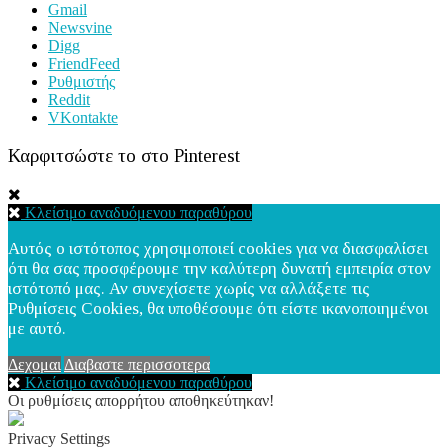
Gmail
Newsvine
Digg
FriendFeed
Ρυθμιστής
Reddit
VKontakte
Καρφιτσώστε το στο Pinterest
Κλείσιμο αναδυόμενου παραθύρου
Αυτός ο ιστότοπος χρησιμοποιεί cookies για να διασφαλίσει
ότι θα σας προσφέρουμε την καλύτερη δυνατή εμπειρία στον
ιστότοπό μας. Αν συνεχίσετε χωρίς να αλλάξετε τις
Ρυθμίσεις Cookies, θα υποθέσουμε ότι είστε ικανοποιημένοι
με αυτό.
Δεχομαι
Διαβαστε περισσοτερα
Κλείσιμο αναδυόμενου παραθύρου
Οι ρυθμίσεις απορρήτου αποθηκεύτηκαν!
Privacy Settings