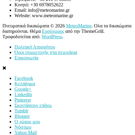
Κινητό: +30 6978052622
Email: info@meteomarine.gr
Website: www.meteomarine.gr
Πνευματικά δικαιώματα © 2026
MeteoMarine
. Ολα τα δικαιώματα
διατηρούνται. Θέμα
Ευρύχωρος
από την ThemeGrill.
Τροφοδοτείται από:
WordPress
.
Πολιτική Απορρήτου
Όροι συμμετοχής στα σεμινάρια
Επικοινωνία
Facebook
Κελάδημα
Google+
LinkedIn
Pinterest
Σκοντάψουν επάνω
Tumblr
Blogger
Ο χώρος μου
Νόστιμο
Yahoo Mail