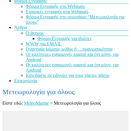
Φόρμα Εγγραφής
Φόρμα Εγγραφής στα Webinars
Εταιρικές εγγραφές στα Webinars
Φόρμα Εγγραφής στο σεμινάριο “Μετεωρολογία για
όλους”
Άρθρα
Ο άνεμος
Φόρμα Εγγραφής για ιδιώτες
WWW via EMAIL
Γιγαντιαία κύματα, μύθος ή …πραγματικότητα
Οι καλύτερες εφαρμογές καιρού και όχι μόνο, για
Android
Οι καλύτερες εφαρμογές καιρού και όχι μόνο, για
Android
Κατεβάστε τις οδηγίες για τους χάρτες πάγου
Επικοινωνία
Μετεωρολογία για όλους
Είστε εδώ:
MeteoMarine
>
Μετεωρολογία για όλους