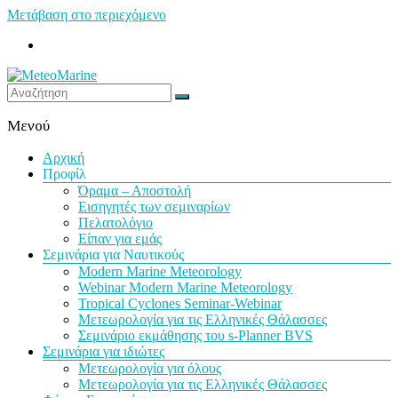
Μετάβαση στο περιεχόμενο
MeteoMarine
Μενού
Αρχική
Προφίλ
Όραμα – Αποστολή
Εισηγητές των σεμιναρίων
Πελατολόγιο
Είπαν για εμάς
Σεμινάρια για Ναυτικούς
Modern Marine Meteorology
Webinar Modern Marine Meteorology
Tropical Cyclones Seminar-Webinar
Μετεωρολογία για τις Ελληνικές Θάλασσες
Σεμινάριο εκμάθησης του s-Planner BVS
Σεμινάρια για ιδιώτες
Μετεωρολογία για όλους
Μετεωρολογία για τις Ελληνικές Θάλασσες