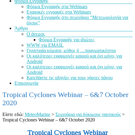
Φόρμα Εγγραφής
Φόρμα Εγγραφής στα Webinars
Εταιρικές εγγραφές στα Webinars
Φόρμα Εγγραφής στο σεμινάριο “Μετεωρολογία για
όλους”
Άρθρα
Ο άνεμος
Φόρμα Εγγραφής για ιδιώτες
WWW via EMAIL
Γιγαντιαία κύματα, μύθος ή …πραγματικότητα
Οι καλύτερες εφαρμογές καιρού και όχι μόνο, για
Android
Οι καλύτερες εφαρμογές καιρού και όχι μόνο, για
Android
Κατεβάστε τις οδηγίες για τους χάρτες πάγου
Επικοινωνία
Tropical Cyclones Webinar – 6&7 October
2020
Είστε εδώ:
MeteoMarine
>
Σεμινάρια για δόκιμους ναυτικούς
>
Tropical Cyclones Webinar – 6&7 October 2020
Tropical Cyclones Webinar