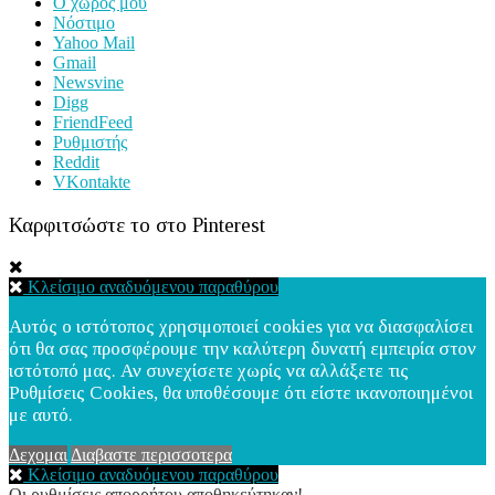
Ο χώρος μου
Νόστιμο
Yahoo Mail
Gmail
Newsvine
Digg
FriendFeed
Ρυθμιστής
Reddit
VKontakte
Καρφιτσώστε το στο Pinterest
Κλείσιμο αναδυόμενου παραθύρου
Αυτός ο ιστότοπος χρησιμοποιεί cookies για να διασφαλίσει
ότι θα σας προσφέρουμε την καλύτερη δυνατή εμπειρία στον
ιστότοπό μας. Αν συνεχίσετε χωρίς να αλλάξετε τις
Ρυθμίσεις Cookies, θα υποθέσουμε ότι είστε ικανοποιημένοι
με αυτό.
Δεχομαι
Διαβαστε περισσοτερα
Κλείσιμο αναδυόμενου παραθύρου
Οι ρυθμίσεις απορρήτου αποθηκεύτηκαν!