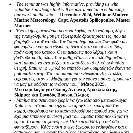
"The seminar was highly informative, providing us with
valuable knowledge that will be instrumental in enhancing
our work on the ship."
December 2024, Webinar Modern
Marine Meteorology, Capt. Apostolis Spiliopoulos, Master
Mariner
"Ένα πλήρες σεμινάριο μετεωρολογίας πολύ χρήσιμο, λόγω
της ενασχόλησής μου με εξωτερικές δραστηριότητες, που με
βοήθησε να κατανοήσω τον τρόπο δημιουργίας των φυσικών
φαινομένων και μου έδωσε τη δυνατότητα να κάνω ο ίδιος
πρόγνωση του καιρού. Οι σημειώσεις που λάβαμε και η
βιντεοσκόπηση όλων των μαθημάτων είναι πολύ σημαντική,
γιατί μπορώ να ανατρέξω στο εκπαιδευτικό υλικό ανά πάσα
στιγμή. Επίσης το υψηλό το επίπεδο των συμμαθητών έκανε τα
μαθήματα ευχάριστα και ακόμα πιο ενδιαφέροντα. Πολλές
ευχαριστίες στον κ. Μαζαράκη για τον χρόνο που αφιέρωσε για
να μας μεταδώσει τις γνώσεις του."
Μάιος 2025,
Μετεωρολογία για Όλους, Αντώνης Αμπελικιώτης,
Skipper και Συνοδός Βουνού, Άλιμος
"Μπήκα στο σεμινάριο χωρίς να έχω ιδέα από μετεωρολογία.
Καθώς ο πατέρας μου ήξερε να προβλέπει εμπειρικά τον
καιρό, αποφάσισα να το παρακολουθήσω περισσότερο για να
έχω μια επιπλέον σύνδεση μαζί του. Έμαθα τόσα πολλά για τη
γη και τα καιρικά φαινόμενα! Πολύ περισσότερα απ' όσα
φανταζόμουν. Κάθε ενότητα είχε ξεχωριστό ενδιαφέρον και ο
δάσκαλος μας, ο αγαπητός Νίκος Μαζαράκης, δεν άφηνε κάτι