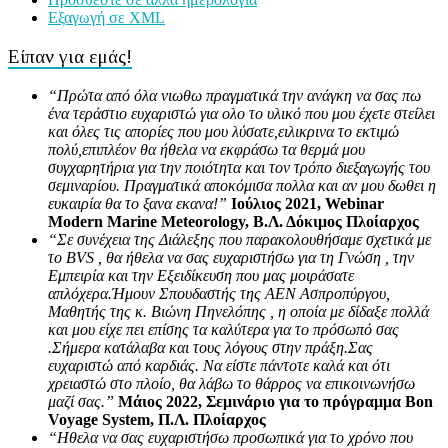
Εξαγωγή σε XML
Είπαν για εμάς!
“Πρώτα από όλα νιωθω πραγματικά την ανάγκη να σας πω
ένα τεράστιο ευχαριστώ για ολο το υλικό που μου έχετε στείλει
και όλες τις απορίες που μου λύσατε,ειλικρινα το εκτιμώ
πολύ,επιπλέον θα ήθελα να εκφράσω τα θερμά μου
συγχαρητήρια για την ποιότητα και τον τρόπο διεξαγωγής του
σεμιναρίου. Πραγματικά αποκόμισα πολλα και αν μου δωθει η
ευκαιρία θα το ξανα εκανα!”
Ιούλιος 2021, Webinar
Modern Marine Meteorology, Β.Λ. Δόκιμος Πλοίαρχος
“Σε συνέχεια της Διάλεξης που παρακολουθήσαμε σχετικά με
το BVS , θα ήθελα να σας ευχαριστήσω για τη Γνώση , την
Εμπειρία και την Εξειδίκευση που μας μοιράσατε
απλόχερα.Ήμουν Σπουδαστής της ΑΕΝ Ασπροπύργου,
Μαθητής της κ. Βιώνη Πηνελόπης , η οποία με δίδαξε πολλά
και μου είχε πει επίσης τα καλύτερα για το πρόσωπό σας
.Σήμερα κατάλαβα και τους λόγους στην πράξη.Σας
ευχαριστώ από καρδιάς. Να είστε πάντοτε καλά και ότι
χρειαστώ στο πλοίο, θα λάβω το θάρρος να επικοινωνήσω
μαζί σας.”
Μάιος 2022, Σεμινάριο για το πρόγραμμα Bon
Voyage System, Π.Λ. Πλοίαρχος
“Ηθελα να σας ευχαριστήσω προσωπικά για το χρόνο που