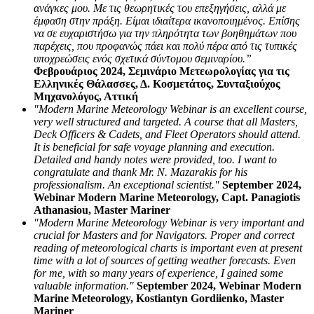
ανάγκες μου. Με τις θεωρητικές του επεξηγήσεις, αλλά με
έμφαση στην πράξη. Είμαι ιδιαίτερα ικανοποιημένος. Επίσης
να σε ευχαριστήσω για την πληρότητα των βοηθημάτων που
παρέχεις, που προφανώς πάει και πολύ πέρα από τις τυπικές
υποχρεώσεις ενός σχετικά σύντομου σεμιναρίου.”
Φεβρουάριος 2024, Σεμινάριο Μετεωρολογίας για τις
Ελληνικές Θάλασσες, Δ. Κοσμετάτος, Συνταξιούχος
Μηχανολόγος, Αττική
"Modern Marine Meteorology Webinar is an excellent course,
very well structured and targeted. A course that all Masters,
Deck Officers & Cadets, and Fleet Operators should attend.
It is beneficial for safe voyage planning and execution.
Detailed and handy notes were provided, too. I want to
congratulate and thank Mr. N. Mazarakis for his
professionalism. An exceptional scientist."
September 2024,
Webinar Modern Marine Meteorology, Capt. Panagiotis
Athanasiou, Master Mariner
"Modern Marine Meteorology Webinar is very important and
crucial for Masters and for Navigators. Proper and correct
reading of meteorological charts is important even at present
time with a lot of sources of getting weather forecasts. Even
for me, with so many years of experience, I gained some
valuable information."
September 2024, Webinar Modern
Marine Meteorology, Kostiantyn Gordiienko, Master
Mariner