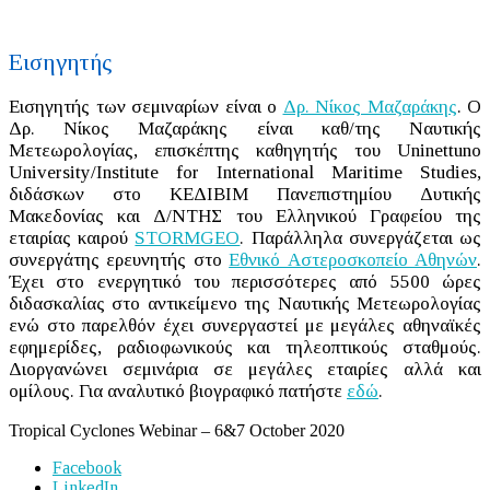
Εισηγητής
Εισηγητής των σεμιναρίων είναι ο
Δρ. Νίκος Μαζαράκης
. Ο
Δρ. Νίκος Μαζαράκης είναι καθ/της Ναυτικής
Μετεωρολογίας, επισκέπτης καθηγητής του Uninettuno
University/Institute for International Maritime Studies,
διδάσκων στο ΚΕΔΙΒΙΜ Πανεπιστημίου Δυτικής
Μακεδονίας και Δ/ΝΤΗΣ του Ελληνικού Γραφείου της
εταιρίας καιρού
STORMGEO
. Παράλληλα συνεργάζεται ως
συνεργάτης ερευνητής στο
Εθνικό Αστεροσκοπείο Αθηνών
.
Έχει στο ενεργητικό του περισσότερες από 5500 ώρες
διδασκαλίας στο αντικείμενο της Ναυτικής Μετεωρολογίας
ενώ στο παρελθόν έχει συνεργαστεί με μεγάλες αθηναϊκές
εφημερίδες, ραδιοφωνικούς και τηλεοπτικούς σταθμούς.
Διοργανώνει σεμινάρια σε μεγάλες εταιρίες αλλά και
ομίλους. Για αναλυτικό βιογραφικό πατήστε
εδώ
.
Tropical Cyclones Webinar – 6&7 October 2020
Facebook
LinkedIn