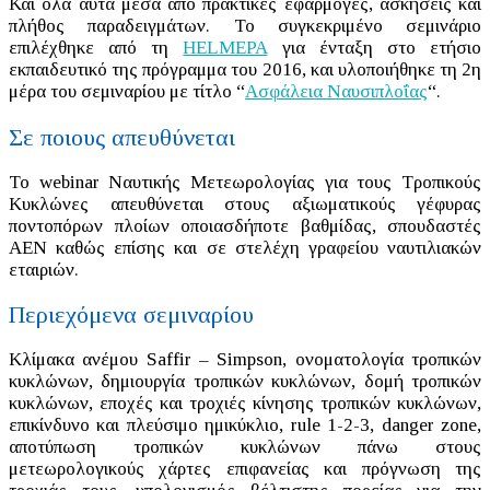
Και όλα αυτά μέσα από πρακτικές εφαρμογές, ασκήσεις και
πλήθος παραδειγμάτων. Το συγκεκριμένο σεμινάριο
επιλέχθηκε από τη
HELMEPA
για ένταξη στο ετήσιο
εκπαιδευτικό της πρόγραμμα του 2016, και υλοποιήθηκε τη 2η
μέρα του σεμιναρίου με τίτλο “
Ασφάλεια Ναυσιπλοΐας
“.
Σε ποιους απευθύνεται
Το webinar Ναυτικής Μετεωρολογίας για τους Τροπικούς
Κυκλώνες απευθύνεται στους αξιωματικούς γέφυρας
ποντοπόρων πλοίων οποιασδήποτε βαθμίδας, σπουδαστές
ΑΕΝ καθώς επίσης και σε στελέχη γραφείου ναυτιλιακών
εταιριών.
Περιεχόμενα σεμιναρίου
Κλίμακα ανέμου Saffir – Simpson, ονοματολογία τροπικών
κυκλώνων, δημιουργία τροπικών κυκλώνων, δομή τροπικών
κυκλώνων, εποχές και τροχιές κίνησης τροπικών κυκλώνων,
επικίνδυνο και πλεύσιμο ημικύκλιο, rule 1-2-3, danger zone,
αποτύπωση τροπικών κυκλώνων πάνω στους
μετεωρολογικούς χάρτες επιφανείας και πρόγνωση της