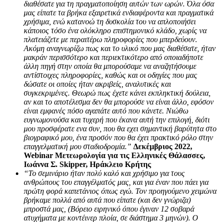
διαθέσατε για τη πραγματοποίηση αυτών των ωρών. Όλα όσα
μας είπατε τα βρήκα εξαιρετικά ενδιαφέροντα και πραγματικά
χρήσιμα, ενώ κατανοώ τη δυσκολία του να απλοποιήσει
κάποιος τόσο ένα ολόκληρο επιστημονικό κλάδο, χωρίς να
πλατειάζετε με περαιτέρω πληροφορίες που μπερδεύουν.
Ακόμη αναγνωρίζω πως και το υλικό που μας διαθέσατε, ήταν
μακράν περισσότερο και περιεκτικότερο από οποιαδήποτε
άλλη πηγή στην οποία θα μπορούσαμε να αναζητήσουμε
αντίστοιχες πληροφορίες, καθώς και οι οδηγίες που μας
δώσατε οι οποίες ήταν ακριβείς, αναλυτικές και
συγκεκριμένες. Θεωρώ πως έχετε κάνει εκπληκτική δούλεια,
αν και το αποτέλεσμα δεν θα μπορούσε να είναι άλλο, εφόσον
είναι εμφανές πόσο αγαπάτε αυτό που κάνετε. Νιώθω
ευγνωμονούσα και τυχερή που έκανα αυτή την επιλογή, διότι
μου προσφέρατε ενα συν, που θα εχει σημαντική βαρύτητα στο
βιογραφικό μου, ένα προσόν που θα έχει πρακτικό ρόλο στην
επαγγελματική μου σταδιοδρομία.”
Δεκέμβριος 2022,
Webinar Μετεωρολογία για τις Ελληνικές Θάλασσες,
Ιωάννα Σ. Skipper, Ηράκλειο Κρήτης
“Το σεμινάριο ήταν πολύ καλό και χρήσιμο για τους
ανθρώπους του επαγγέλματός μας, και για έναν που πάει για
πρώτη φορά καπετάνιος όπως εγώ. Τον προηγούμενο χειμώνα
βρήκαμε πολλά από αυτά που είπατε (και δεν γνώριζα)
μπροστά μας, (Βόρειο ειρηνικό όπου έγιναν 12 σοβαρά
ατυχήματα με κοντέινερ πλοία, σε διάστημα 3 μηνών). Ο