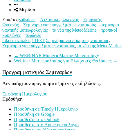
Μερίδια
Ετικέτες:
sailsdocs
Ατλαντικός Ωκεανός
Ειρηνικός
Ωκεανός
Σεμινάρια για επαγγελματίες ναυτικούς
σεμινάριο
ναυτικής μετεωρολογίας
τα νέα της MeteoMarine
τροπικοί
κυκλώνες
τυφώνες
nikosmazarakis
1ΤΡ3Τ
Σεμινάρια για δόκιμους ναυτικούς
,
Σεμινάρια για επαγγελματίες ναυτικούς
,
τα νέα της MeteoMarine
←
WEBINAR Modern Marine Meteorology
Webinar Μετεωρολογίας για Ελληνικές Θάλασσες
→
Προγραμματισμός Σεμιναρίων
Δεν υπάρχουν προγραμματιζόμενες εκδηλώσεις.
Εμφάνιση Ημερολογίου
Πρόσθήκη
Προσθήκη σε Timely Ημερολόγιο
Προσθήκη σε Google
Προσθέστε στο Outlook
Προσθέστε στο Apple ημερολόγιο
Προσθέστε σε άλλα ημερολόγια