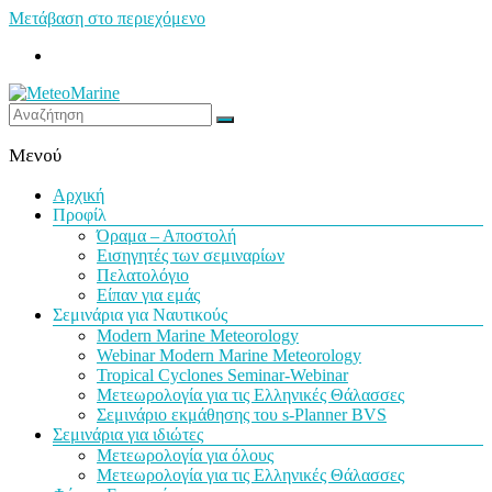
Μετάβαση στο περιεχόμενο
MeteoMarine
Μενού
Αρχική
Προφίλ
Όραμα – Αποστολή
Εισηγητές των σεμιναρίων
Πελατολόγιο
Είπαν για εμάς
Σεμινάρια για Ναυτικούς
Modern Marine Meteorology
Webinar Modern Marine Meteorology
Tropical Cyclones Seminar-Webinar
Μετεωρολογία για τις Ελληνικές Θάλασσες
Σεμινάριο εκμάθησης του s-Planner BVS
Σεμινάρια για ιδιώτες
Μετεωρολογία για όλους
Μετεωρολογία για τις Ελληνικές Θάλασσες