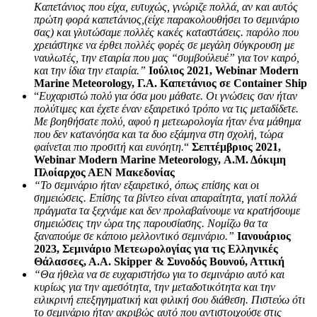
Καπετάνιος που είχα, ευτυχώς, γνώριζε πολλά, αν και αυτός
πρώτη φορά καπετάνιος,(είχε παρακολουθήσει το σεμινάριο
σας) και γλυτώσαμε πολλές κακές καταστάσεις. παρόλο που
χρειάστηκε να έρθει πολλές φορές σε μεγάλη σύγκρουση με
ναυλωτές, την εταιρία που μας “συμβούλευέ” για τον καιρό,
και την ίδια την εταιρία.”
Ιούλιος 2021, Webinar Modern
Marine Meteorology, Γ.Α. Καπετάνιος σε Container Ship
“
Ευχαριστώ πολύ για όσα μου μάθατε. Οι γνώσεις σαν ήταν
πολύτιμες και έχετε έναν εξαιρετικό τρόπο να τις μεταδίδετε.
Με βοηθήσατε πολύ, αφού η μετεωρολογία ήταν ένα μάθημα
που δεν κατανόησα και τα δυο εξάμηνα στη σχολή, τώρα
φαίνεται πιο προσιτή και ευνόητη.
“
Σεπτέμβριος 2021,
Webinar Modern Marine Meteorology, Α.Μ. Δόκιμη
Πλοίαρχος ΑΕΝ Μακεδονίας
“Το σεμινάριο ήταν εξαιρετικό, όπως επίσης και οι
σημειώσεις. Επίσης τα βίντεο είναι απαραίτητα, γιατί πολλά
πράγματα τα ξεχνάμε και δεν προλαβαίνουμε να κρατήσουμε
σημειώσεις την ώρα της παρουσίασης. Νομίζω θα τα
ξαναπούμε σε κάποιο μελλοντικό σεμινάριο.”
Ιανουάριος
2023, Σεμινάριο Μετεωρολογίας για τις Ελληνικές
Θάλασσες, Α.Α. Skipper & Συνοδός Βουνού, Αττική
“Θα ήθελα να σε ευχαριστήσω για το σεμινάριο αυτό και
κυρίως για την αμεσότητα, την μεταδοτικότητα και την
ειλικρινή επεξηγηματική και φιλική σου διάθεση. Πιστεύω ότι
το σεμινάριο ήταν ακριβώς αυτό που αντιστοιχούσε στις