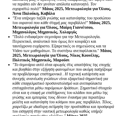
να περάσει εάν δεν γινόταν απόλυτα κατανοητό. Τον
ευχαριστώ πολύ!"
Μάιος 2025, Μετεωρολογία για Όλους,
Άννα Παλούκη, Καβάλα
"Ένα υπέροχο ταξίδι γνώσης και κατανόησης του προσώπου
του ουρανού που κάθε στιγμή μας περιβάλλει!"
Μάιος 2025,
Μετεωρολογία για Όλους, Μαίρη Γιαννέτσου,
Μηχανολόγος Μηχανικός, Χολαργός
"Πολύ ενδιαφέρον σεμινάριο για την Μετεωρολογία.
Περιεκτικό, αναλυτικό που όμως δεν κουράζει και
ταυτόχρονα ευχάριστο. Εξαιρετικές οι σημειώσεις και τα
Video των μαθημάτων. Το συστήνω ανεπιφύλακτα."
Μάιος
2025, Μετεωρολογία για Όλους, Νίκος Κουνέλης,
Πολιτικός Μηχανικός, Μαρούσι
"Το σεμινάριο αυτό είναι αρωγός στις απαιτήσεις της εποχής
και βοηθάει στην εξήγηση φαινομένων που ακόμη πασχίζουμε
να προβλέψουμε επιστημονικά . Η τεχνική κατάρτιση και
συνεχής ανανέωση γνώσεων είναι εξαιρετικά σημαντική για
κάθε επαγγελματικό προσανατολισμό και ανεπιφύλακτα
επιτυγχάνεται μέσω παρόμοιων δράσεων. Σημαντικό στοιχείο
είναι και η επαφή με επιστήμονες του κλάδου που μέσω της
γνώσης και εμπειρίας τους δίνουν έναυσμα για περαιτέρω
μελέτη και κατανόηση του κόσμου που μας περιβάλλει. Τέλος,
χαιρετίζω με ιδιαίτερη εκτίμηση την προσπάθεια και προσφορά
του εισηγητή στην ναυτική μετεωρολογία καθώς υπήρξε
ανελλιπώς παρόν στις εξελίξεις."
Μάιος 2025,