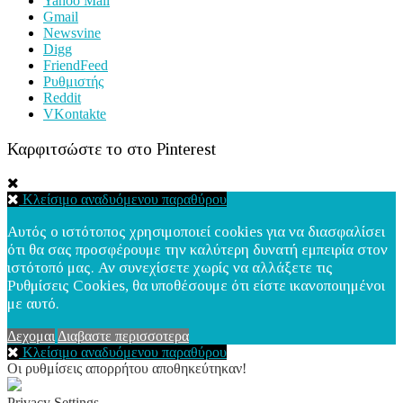
Yahoo Mail
Gmail
Newsvine
Digg
FriendFeed
Ρυθμιστής
Reddit
VKontakte
Καρφιτσώστε το στο Pinterest
Κλείσιμο αναδυόμενου παραθύρου
Αυτός ο ιστότοπος χρησιμοποιεί cookies για να διασφαλίσει
ότι θα σας προσφέρουμε την καλύτερη δυνατή εμπειρία στον
ιστότοπό μας. Αν συνεχίσετε χωρίς να αλλάξετε τις
Ρυθμίσεις Cookies, θα υποθέσουμε ότι είστε ικανοποιημένοι
με αυτό.
Δεχομαι
Διαβαστε περισσοτερα
Κλείσιμο αναδυόμενου παραθύρου
Οι ρυθμίσεις απορρήτου αποθηκεύτηκαν!
Privacy Settings