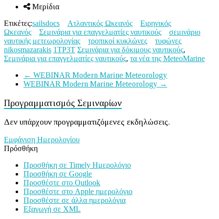
Μερίδια
Ετικέτες:
sailsdocs
Ατλαντικός Ωκεανός
Ειρηνικός
Ωκεανός
Σεμινάρια για επαγγελματίες ναυτικούς
σεμινάριο
ναυτικής μετεωρολογίας
τροπικοί κυκλώνες
τυφώνες
nikosmazarakis
1ΤΡ3Τ
Σεμινάρια για δόκιμους ναυτικούς
,
Σεμινάρια για επαγγελματίες ναυτικούς
,
τα νέα της MeteoMarine
←
WEBINAR Modern Marine Meteorology
WEBINAR Modern Marine Meteorology
→
Προγραμματισμός Σεμιναρίων
Δεν υπάρχουν προγραμματιζόμενες εκδηλώσεις.
Εμφάνιση Ημερολογίου
Πρόσθήκη
Προσθήκη σε Timely Ημερολόγιο
Προσθήκη σε Google
Προσθέστε στο Outlook
Προσθέστε στο Apple ημερολόγιο
Προσθέστε σε άλλα ημερολόγια
Εξαγωγή σε XML