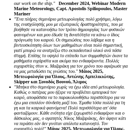
our work on the ship."
December 2024, Webinar Modern
Marine Meteorology, Capt. Apostolis Spiliopoulos, Master
Mariner
"Ένα πλήρες σεμινάριο μετεωρολογίας πολύ χρήσιμο, λόγω
της ενασχόλησής μου με εξωτερικές δραστηριότητες, που με
βοήθησε να κατανοήσω τον τρόπο δημιουργίας των φυσικών
φαινομένων και μου έδωσε τη δυνατότητα να κάνω ο ίδιος
πρόγνωση του καιρού. Οι σημειώσεις που λάβαμε και η
βιντεοσκόπηση όλων των μαθημάτων είναι πολύ σημαντική,
γιατί μπορώ να ανατρέξω στο εκπαιδευτικό υλικό ανά πάσα
στιγμή. Επίσης το υψηλό το επίπεδο των συμμαθητών έκανε τα
μαθήματα ευχάριστα και ακόμα πιο ενδιαφέροντα. Πολλές
ευχαριστίες στον κ. Μαζαράκη για τον χρόνο που αφιέρωσε για
να μας μεταδώσει τις γνώσεις του."
Μάιος 2025,
Μετεωρολογία για Όλους, Αντώνης Αμπελικιώτης,
Skipper και Συνοδός Βουνού, Άλιμος
"Μπήκα στο σεμινάριο χωρίς να έχω ιδέα από μετεωρολογία.
Καθώς ο πατέρας μου ήξερε να προβλέπει εμπειρικά τον
καιρό, αποφάσισα να το παρακολουθήσω περισσότερο για να
έχω μια επιπλέον σύνδεση μαζί του. Έμαθα τόσα πολλά για τη
γη και τα καιρικά φαινόμενα! Πολύ περισσότερα απ' όσα
φανταζόμουν. Κάθε ενότητα είχε ξεχωριστό ενδιαφέρον και ο
δάσκαλος μας, ο αγαπητός Νίκος Μαζαράκης, δεν άφηνε κάτι
να περάσει εάν δεν γινόταν απόλυτα κατανοητό. Τον
ευχαριστώ πολύ!"
Μάιος 2025, Μετεωρολογία για Όλους,