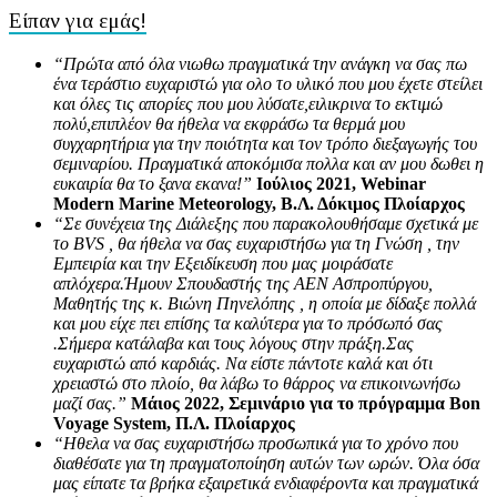
Είπαν για εμάς!
“Πρώτα από όλα νιωθω πραγματικά την ανάγκη να σας πω
ένα τεράστιο ευχαριστώ για ολο το υλικό που μου έχετε στείλει
και όλες τις απορίες που μου λύσατε,ειλικρινα το εκτιμώ
πολύ,επιπλέον θα ήθελα να εκφράσω τα θερμά μου
συγχαρητήρια για την ποιότητα και τον τρόπο διεξαγωγής του
σεμιναρίου. Πραγματικά αποκόμισα πολλα και αν μου δωθει η
ευκαιρία θα το ξανα εκανα!”
Ιούλιος 2021, Webinar
Modern Marine Meteorology, Β.Λ. Δόκιμος Πλοίαρχος
“Σε συνέχεια της Διάλεξης που παρακολουθήσαμε σχετικά με
το BVS , θα ήθελα να σας ευχαριστήσω για τη Γνώση , την
Εμπειρία και την Εξειδίκευση που μας μοιράσατε
απλόχερα.Ήμουν Σπουδαστής της ΑΕΝ Ασπροπύργου,
Μαθητής της κ. Βιώνη Πηνελόπης , η οποία με δίδαξε πολλά
και μου είχε πει επίσης τα καλύτερα για το πρόσωπό σας
.Σήμερα κατάλαβα και τους λόγους στην πράξη.Σας
ευχαριστώ από καρδιάς. Να είστε πάντοτε καλά και ότι
χρειαστώ στο πλοίο, θα λάβω το θάρρος να επικοινωνήσω
μαζί σας.”
Μάιος 2022, Σεμινάριο για το πρόγραμμα Bon
Voyage System, Π.Λ. Πλοίαρχος
“Ηθελα να σας ευχαριστήσω προσωπικά για το χρόνο που
διαθέσατε για τη πραγματοποίηση αυτών των ωρών. Όλα όσα
μας είπατε τα βρήκα εξαιρετικά ενδιαφέροντα και πραγματικά