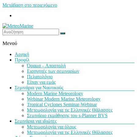
Μετάβαση στο περιεχόμενο
MeteoMarine
Μενού
Αρχική
Προφίλ
Όραμα – Αποστολή
Εισηγητές των σεμιναρίων
Πελατολόγιο
Είπαν για εμάς
Σεμινάρια για Ναυτικούς
Modern Marine Meteorology
Webinar Modern Marine Meteorology
Tropical Cyclones Seminar-Webinar
Μετεωρολογία για τις Ελληνικές Θάλασσες
Σεμινάριο εκμάθησης του s-Planner BVS
Σεμινάρια για ιδιώτες
Μετεωρολογία για όλους
Μετεωρολογία για τις Ελληνικές Θάλασσες