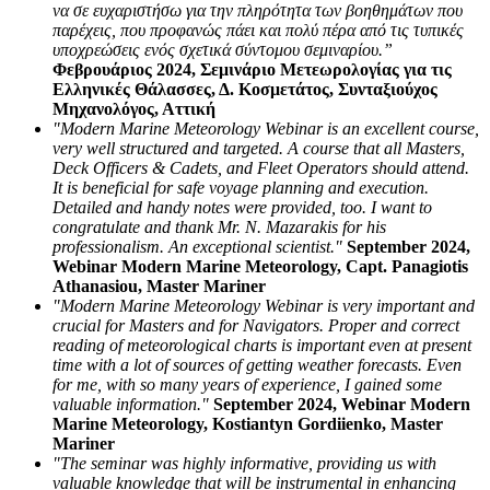
να σε ευχαριστήσω για την πληρότητα των βοηθημάτων που
παρέχεις, που προφανώς πάει και πολύ πέρα από τις τυπικές
υποχρεώσεις ενός σχετικά σύντομου σεμιναρίου.”
Φεβρουάριος 2024, Σεμινάριο Μετεωρολογίας για τις
Ελληνικές Θάλασσες, Δ. Κοσμετάτος, Συνταξιούχος
Μηχανολόγος, Αττική
"Modern Marine Meteorology Webinar is an excellent course,
very well structured and targeted. A course that all Masters,
Deck Officers & Cadets, and Fleet Operators should attend.
It is beneficial for safe voyage planning and execution.
Detailed and handy notes were provided, too. I want to
congratulate and thank Mr. N. Mazarakis for his
professionalism. An exceptional scientist."
September 2024,
Webinar Modern Marine Meteorology, Capt. Panagiotis
Athanasiou, Master Mariner
"Modern Marine Meteorology Webinar is very important and
crucial for Masters and for Navigators. Proper and correct
reading of meteorological charts is important even at present
time with a lot of sources of getting weather forecasts. Even
for me, with so many years of experience, I gained some
valuable information."
September 2024, Webinar Modern
Marine Meteorology, Kostiantyn Gordiienko, Master
Mariner
"The seminar was highly informative, providing us with
valuable knowledge that will be instrumental in enhancing