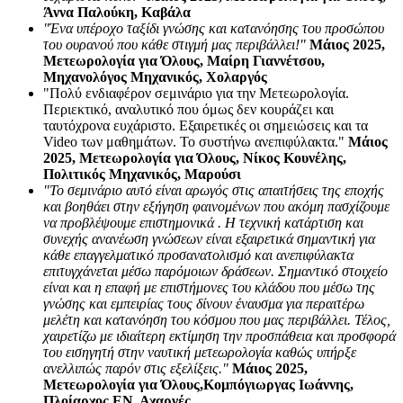
Άννα Παλούκη, Καβάλα
"Ένα υπέροχο ταξίδι γνώσης και κατανόησης του προσώπου
του ουρανού που κάθε στιγμή μας περιβάλλει!"
Μάιος 2025,
Μετεωρολογία για Όλους, Μαίρη Γιαννέτσου,
Μηχανολόγος Μηχανικός, Χολαργός
"Πολύ ενδιαφέρον σεμινάριο για την Μετεωρολογία.
Περιεκτικό, αναλυτικό που όμως δεν κουράζει και
ταυτόχρονα ευχάριστο. Εξαιρετικές οι σημειώσεις και τα
Video των μαθημάτων. Το συστήνω ανεπιφύλακτα."
Μάιος
2025, Μετεωρολογία για Όλους, Νίκος Κουνέλης,
Πολιτικός Μηχανικός, Μαρούσι
"Το σεμινάριο αυτό είναι αρωγός στις απαιτήσεις της εποχής
και βοηθάει στην εξήγηση φαινομένων που ακόμη πασχίζουμε
να προβλέψουμε επιστημονικά . Η τεχνική κατάρτιση και
συνεχής ανανέωση γνώσεων είναι εξαιρετικά σημαντική για
κάθε επαγγελματικό προσανατολισμό και ανεπιφύλακτα
επιτυγχάνεται μέσω παρόμοιων δράσεων. Σημαντικό στοιχείο
είναι και η επαφή με επιστήμονες του κλάδου που μέσω της
γνώσης και εμπειρίας τους δίνουν έναυσμα για περαιτέρω
μελέτη και κατανόηση του κόσμου που μας περιβάλλει. Τέλος,
χαιρετίζω με ιδιαίτερη εκτίμηση την προσπάθεια και προσφορά
του εισηγητή στην ναυτική μετεωρολογία καθώς υπήρξε
ανελλιπώς παρόν στις εξελίξεις."
Μάιος 2025,
Μετεωρολογία για Όλους,Κομπόγιωργας Ιωάννης,
Πλοίαρχος ΕΝ, Αχαρνές