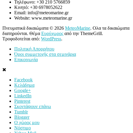
Τηλέφωνο: +30 210 5766859
Κινητό: +30 6978052622
Email: info@meteomarine.gr
Website: www.meteomarine.gr
Πνευματικά δικαιώματα © 2026
MeteoMarine
. Ολα τα δικαιώματα
διατηρούνται. Θέμα
Ευρύχωρος
από την ThemeGrill.
Τροφοδοτείται από:
WordPress
.
Πολιτική Απορρήτου
Όροι συμμετοχής στα σεμινάρια
Επικοινωνία
Facebook
Κελάδημα
Google+
LinkedIn
Pinterest
Σκοντάψουν επάνω
Tumblr
Blogger
Ο χώρος μου
Νόστιμο