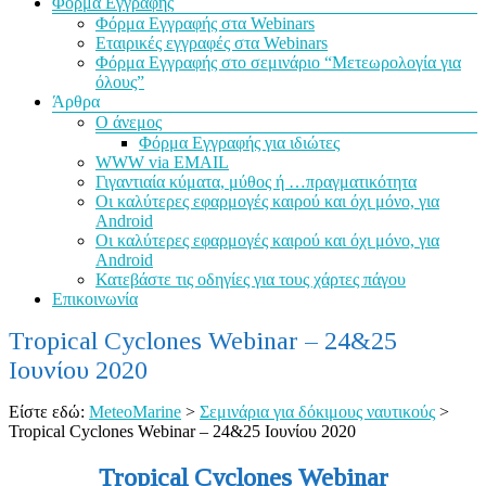
Φόρμα Εγγραφής
Φόρμα Εγγραφής στα Webinars
Εταιρικές εγγραφές στα Webinars
Φόρμα Εγγραφής στο σεμινάριο “Μετεωρολογία για
όλους”
Άρθρα
Ο άνεμος
Φόρμα Εγγραφής για ιδιώτες
WWW via EMAIL
Γιγαντιαία κύματα, μύθος ή …πραγματικότητα
Οι καλύτερες εφαρμογές καιρού και όχι μόνο, για
Android
Οι καλύτερες εφαρμογές καιρού και όχι μόνο, για
Android
Κατεβάστε τις οδηγίες για τους χάρτες πάγου
Επικοινωνία
Tropical Cyclones Webinar – 24&25
Ιουνίου 2020
Είστε εδώ:
MeteoMarine
>
Σεμινάρια για δόκιμους ναυτικούς
>
Tropical Cyclones Webinar – 24&25 Ιουνίου 2020
Tropical Cyclones Webinar