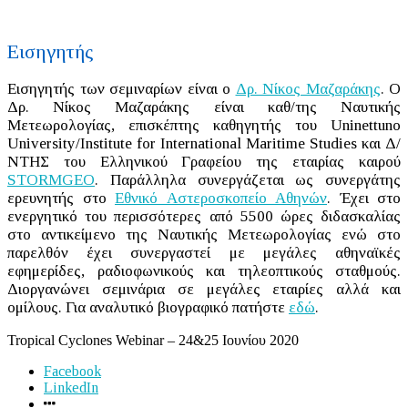
Εισηγητής
Εισηγητής των σεμιναρίων είναι ο
Δρ. Νίκος Μαζαράκης
. Ο
Δρ. Νίκος Μαζαράκης είναι καθ/της Ναυτικής
Μετεωρολογίας, επισκέπτης καθηγητής του Uninettuno
University/Institute for International Maritime Studies και Δ/
ΝΤΗΣ του Ελληνικού Γραφείου της εταιρίας καιρού
STORMGEO
. Παράλληλα συνεργάζεται ως συνεργάτης
ερευνητής στο
Εθνικό Αστεροσκοπείο Αθηνών
. Έχει στο
ενεργητικό του περισσότερες από 5500 ώρες διδασκαλίας
στο αντικείμενο της Ναυτικής Μετεωρολογίας ενώ στο
παρελθόν έχει συνεργαστεί με μεγάλες αθηναϊκές
εφημερίδες, ραδιοφωνικούς και τηλεοπτικούς σταθμούς.
Διοργανώνει σεμινάρια σε μεγάλες εταιρίες αλλά και
ομίλους. Για αναλυτικό βιογραφικό πατήστε
εδώ
.
Tropical Cyclones Webinar – 24&25 Ιουνίου 2020
Facebook
LinkedIn