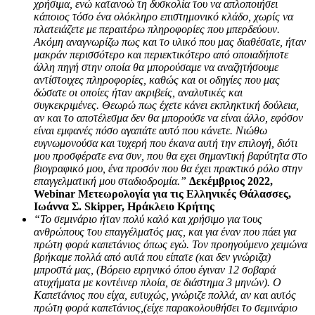
χρήσιμα, ενώ κατανοώ τη δυσκολία του να απλοποιήσει
κάποιος τόσο ένα ολόκληρο επιστημονικό κλάδο, χωρίς να
πλατειάζετε με περαιτέρω πληροφορίες που μπερδεύουν.
Ακόμη αναγνωρίζω πως και το υλικό που μας διαθέσατε, ήταν
μακράν περισσότερο και περιεκτικότερο από οποιαδήποτε
άλλη πηγή στην οποία θα μπορούσαμε να αναζητήσουμε
αντίστοιχες πληροφορίες, καθώς και οι οδηγίες που μας
δώσατε οι οποίες ήταν ακριβείς, αναλυτικές και
συγκεκριμένες. Θεωρώ πως έχετε κάνει εκπληκτική δούλεια,
αν και το αποτέλεσμα δεν θα μπορούσε να είναι άλλο, εφόσον
είναι εμφανές πόσο αγαπάτε αυτό που κάνετε. Νιώθω
ευγνωμονούσα και τυχερή που έκανα αυτή την επιλογή, διότι
μου προσφέρατε ενα συν, που θα εχει σημαντική βαρύτητα στο
βιογραφικό μου, ένα προσόν που θα έχει πρακτικό ρόλο στην
επαγγελματική μου σταδιοδρομία.”
Δεκέμβριος 2022,
Webinar Μετεωρολογία για τις Ελληνικές Θάλασσες,
Ιωάννα Σ. Skipper, Ηράκλειο Κρήτης
“Το σεμινάριο ήταν πολύ καλό και χρήσιμο για τους
ανθρώπους του επαγγέλματός μας, και για έναν που πάει για
πρώτη φορά καπετάνιος όπως εγώ. Τον προηγούμενο χειμώνα
βρήκαμε πολλά από αυτά που είπατε (και δεν γνώριζα)
μπροστά μας, (Βόρειο ειρηνικό όπου έγιναν 12 σοβαρά
ατυχήματα με κοντέινερ πλοία, σε διάστημα 3 μηνών). Ο
Καπετάνιος που είχα, ευτυχώς, γνώριζε πολλά, αν και αυτός
πρώτη φορά καπετάνιος,(είχε παρακολουθήσει το σεμινάριο