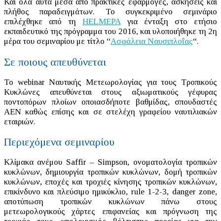
Και όλα αυτά μέσα από πρακτικές εφαρμογές, ασκήσεις και
πλήθος παραδειγμάτων. Το συγκεκριμένο σεμινάριο
επιλέχθηκε από τη
HELMEPA
για ένταξη στο ετήσιο
εκπαιδευτικό της πρόγραμμα του 2016, και υλοποιήθηκε τη 2η
μέρα του σεμιναρίου με τίτλο “
Ασφάλεια Ναυσιπλοΐας
“.
Σε ποιους απευθύνεται
Το webinar Ναυτικής Μετεωρολογίας για τους Τροπικούς
Κυκλώνες απευθύνεται στους αξιωματικούς γέφυρας
ποντοπόρων πλοίων οποιασδήποτε βαθμίδας, σπουδαστές
ΑΕΝ καθώς επίσης και σε στελέχη γραφείου ναυτιλιακών
εταιριών.
Περιεχόμενα σεμιναρίου
Κλίμακα ανέμου Saffir – Simpson, ονοματολογία τροπικών
κυκλώνων, δημιουργία τροπικών κυκλώνων, δομή τροπικών
κυκλώνων, εποχές και τροχιές κίνησης τροπικών κυκλώνων,
επικίνδυνο και πλεύσιμο ημικύκλιο, rule 1-2-3, danger zone,
αποτύπωση τροπικών κυκλώνων πάνω στους
μετεωρολογικούς χάρτες επιφανείας και πρόγνωση της