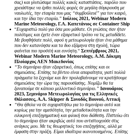
σας) και γλυτώσαμε πολλές κακές καταστάσεις. παρόλο που
χρειάστηκε να έρθει πολλές φορές σε μεγάλη σύγκρουση με
ναυλωτές, την εταιρία που μας “συμβούλευέ” για τον καιρό,
και την ίδια την εταιρία.”
Ιούλιος 2021, Webinar Modern
Marine Meteorology, Γ.Α. Καπετάνιος σε Container Ship
“
Ευχαριστώ πολύ για όσα μου μάθατε. Οι γνώσεις σαν ήταν
πολύτιμες και έχετε έναν εξαιρετικό τρόπο να τις μεταδίδετε.
Με βοηθήσατε πολύ, αφού η μετεωρολογία ήταν ένα μάθημα
που δεν κατανόησα και τα δυο εξάμηνα στη σχολή, τώρα
φαίνεται πιο προσιτή και ευνόητη.
“
Σεπτέμβριος 2021,
Webinar Modern Marine Meteorology, Α.Μ. Δόκιμη
Πλοίαρχος ΑΕΝ Μακεδονίας
“Το σεμινάριο ήταν εξαιρετικό, όπως επίσης και οι
σημειώσεις. Επίσης τα βίντεο είναι απαραίτητα, γιατί πολλά
πράγματα τα ξεχνάμε και δεν προλαβαίνουμε να κρατήσουμε
σημειώσεις την ώρα της παρουσίασης. Νομίζω θα τα
ξαναπούμε σε κάποιο μελλοντικό σεμινάριο.”
Ιανουάριος
2023, Σεμινάριο Μετεωρολογίας για τις Ελληνικές
Θάλασσες, Α.Α. Skipper & Συνοδός Βουνού, Αττική
“Θα ήθελα να σε ευχαριστήσω για το σεμινάριο αυτό και
κυρίως για την αμεσότητα, την μεταδοτικότητα και την
ειλικρινή επεξηγηματική και φιλική σου διάθεση. Πιστεύω ότι
το σεμινάριο ήταν ακριβώς αυτό που αντιστοιχούσε στις
ανάγκες μου. Με τις θεωρητικές του επεξηγήσεις, αλλά με
έμφαση στην πράξη. Είμαι ιδιαίτερα ικανοποιημένος. Επίσης