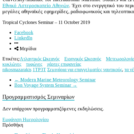
Εθνικό Αστεροσκοπείο Αθηνών
. Έχει στο ενεργητικό του πε
μεγάλες αθηναϊκές εφημερίδες, ραδιοφωνικούς και τηλεοπτικο
Tropical Cyclones Seminar – 11 October 2019
Facebook
LinkedIn
Μερίδια
Ετικέτες:
Ατλαντικός Ωκεανός
Ειρηνικός Ωκεανός
Μετεωρολογί
κυκλώνες
τυφώνες
χάρτες επιφανείας
nikosmazarakis
1ΤΡ3Τ
Σεμινάρια για επαγγελματίες ναυτικούς
,
τα ν
←
Modern Marine Meteorology Seminar
Bon Voyage System Seminar
→
Προγραμματισμός Σεμιναρίων
Δεν υπάρχουν προγραμματιζόμενες εκδηλώσεις.
Εμφάνιση Ημερολογίου
Πρόσθήκη