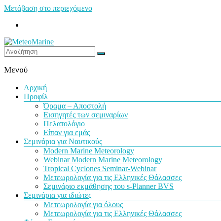
Μετάβαση στο περιεχόμενο
MeteoMarine
Μενού
Αρχική
Προφίλ
Όραμα – Αποστολή
Εισηγητές των σεμιναρίων
Πελατολόγιο
Είπαν για εμάς
Σεμινάρια για Ναυτικούς
Modern Marine Meteorology
Webinar Modern Marine Meteorology
Tropical Cyclones Seminar-Webinar
Μετεωρολογία για τις Ελληνικές Θάλασσες
Σεμινάριο εκμάθησης του s-Planner BVS
Σεμινάρια για ιδιώτες
Μετεωρολογία για όλους
Μετεωρολογία για τις Ελληνικές Θάλασσες