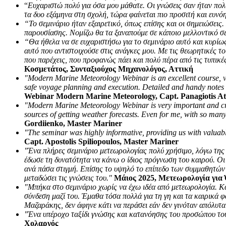
“
Ευχαριστώ πολύ για όσα μου μάθατε. Οι γνώσεις σαν ήταν πολύ
τα δυο εξάμηνα στη σχολή, τώρα φαίνεται πιο προσιτή και ευνό
“Το σεμινάριο ήταν εξαιρετικό, όπως επίσης και οι σημειώσεις
παρουσίασης. Νομίζω θα τα ξαναπούμε σε κάποιο μελλοντικό σ
“Θα ήθελα να σε ευχαριστήσω για το σεμινάριο αυτό και κυρίως
αυτό που αντιστοιχούσε στις ανάγκες μου. Με τις θεωρητικές τ
που παρέχεις, που προφανώς πάει και πολύ πέρα από τις τυπικέ
Κοσμετάτος, Συνταξιούχος Μηχανολόγος, Αττική
"Modern Marine Meteorology Webinar is an excellent course, ver
safe voyage planning and execution. Detailed and handy notes w
Webinar Modern Marine Meteorology, Capt. Panagiotis A
"Modern Marine Meteorology Webinar is very important and cruci
sources of getting weather forecasts. Even for me, with so man
Gordiienko, Master Mariner
"The seminar was highly informative, providing us with valuabl
Capt. Apostolis Spiliopoulos, Master Mariner
"Ένα πλήρες σεμινάριο μετεωρολογίας πολύ χρήσιμο, λόγω της
έδωσε τη δυνατότητα να κάνω ο ίδιος πρόγνωση του καιρού. Οι
ανά πάσα στιγμή. Επίσης το υψηλό το επίπεδο των συμμαθητών 
μεταδώσει τις γνώσεις του."
Μάιος 2025, Μετεωρολογία για 
"Μπήκα στο σεμινάριο χωρίς να έχω ιδέα από μετεωρολογία. Κ
σύνδεση μαζί του. Έμαθα τόσα πολλά για τη γη και τα καιρικά
Μαζαράκης, δεν άφηνε κάτι να περάσει εάν δεν γινόταν απόλυτ
"Ένα υπέροχο ταξίδι γνώσης και κατανόησης του προσώπου του
Χολαργός