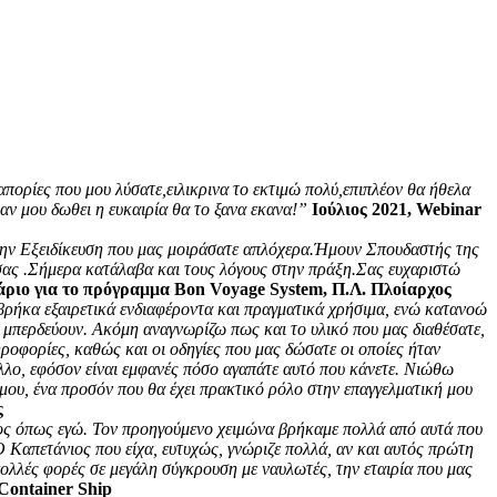
απορίες που μου λύσατε,ειλικρινα το εκτιμώ πολύ,επιπλέον θα ήθελα
αν μου δωθει η ευκαιρία θα το ξανα εκανα!”
Ιούλιος 2021, Webinar
 την Εξειδίκευση που μας μοιράσατε απλόχερα.Ήμουν Σπουδαστής της
 σας .Σήμερα κατάλαβα και τους λόγους στην πράξη.Σας ευχαριστώ
άριο για το πρόγραμμα Bon Voyage System, Π.Λ. Πλοίαρχος
βρήκα εξαιρετικά ενδιαφέροντα και πραγματικά χρήσιμα, ενώ κατανοώ
 μπερδεύουν. Ακόμη αναγνωρίζω πως και το υλικό που μας διαθέσατε,
οφορίες, καθώς και οι οδηγίες που μας δώσατε οι οποίες ήταν
άλλο, εφόσον είναι εμφανές πόσο αγαπάτε αυτό που κάνετε. Νιώθω
 μου, ένα προσόν που θα έχει πρακτικό ρόλο στην επαγγελματική μου
ς
νιος όπως εγώ. Τον προηγούμενο χειμώνα βρήκαμε πολλά από αυτά που
Ο Καπετάνιος που είχα, ευτυχώς, γνώριζε πολλά, αν και αυτός πρώτη
ολλές φορές σε μεγάλη σύγκρουση με ναυλωτές, την εταιρία που μας
Container Ship