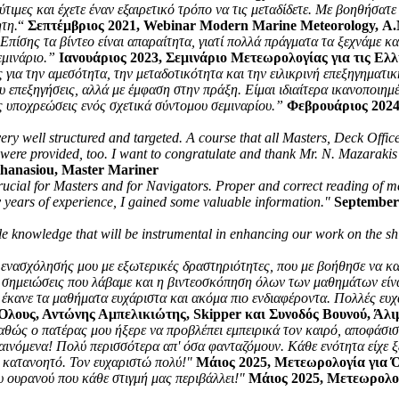
τιμες και έχετε έναν εξαιρετικό τρόπο να τις μεταδίδετε. Με βοηθήσα
ητη.
“
Σεπτέμβριος 2021, Webinar Modern Marine Meteorology, 
. Επίσης τα βίντεο είναι απαραίτητα, γιατί πολλά πράγματα τα ξεχνάμε 
εμινάριο.”
Ιανουάριος 2023, Σεμινάριο Μετεωρολογίας για τις Ελ
 για την αμεσότητα, την μεταδοτικότητα και την ειλικρινή επεξηγηματικ
ου επεξηγήσεις, αλλά με έμφαση στην πράξη. Είμαι ιδιαίτερα ικανοποι
ς υποχρεώσεις ενός σχετικά σύντομου σεμιναρίου.”
Φεβρουάριος 2024
y well structured and targeted. A course that all Masters, Deck Officer
ere provided, too. I want to congratulate and thank Mr. N. Mazarakis fo
thanasiou, Master Mariner
al for Masters and for Navigators. Proper and correct reading of meteo
y years of experience, I gained some valuable information."
September
e knowledge that will be instrumental in enhancing our work on the sh
 ενασχόλησής μου με εξωτερικές δραστηριότητες, που με βοήθησε να 
 σημειώσεις που λάβαμε και η βιντεοσκόπηση όλων των μαθημάτων είνα
έκανε τα μαθήματα ευχάριστα και ακόμα πιο ενδιαφέροντα. Πολλές ευχα
Όλους, Αντώνης Αμπελικιώτης, Skipper και Συνοδός Βουνού, Άλι
αθώς ο πατέρας μου ήξερε να προβλέπει εμπειρικά τον καιρό, αποφάσι
 φαινόμενα! Πολύ περισσότερα απ' όσα φανταζόμουν. Κάθε ενότητα είχε 
α κατανοητό. Τον ευχαριστώ πολύ!"
Μάιος 2025, Μετεωρολογία για 
 ουρανού που κάθε στιγμή μας περιβάλλει!"
Μάιος 2025, Μετεωρολογ