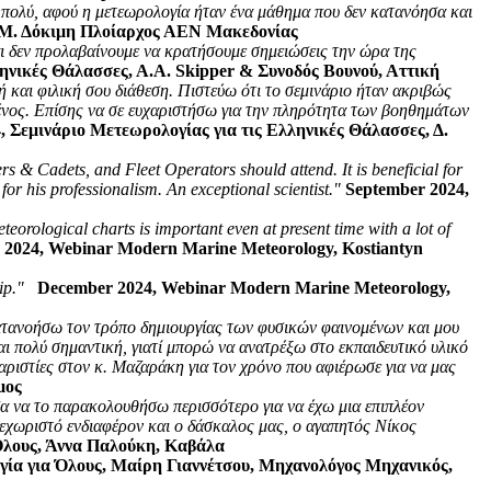
τε πολύ, αφού η μετεωρολογία ήταν ένα μάθημα που δεν κατανόησα και
Α.Μ. Δόκιμη Πλοίαρχος ΑΕΝ Μακεδονίας
και δεν προλαβαίνουμε να κρατήσουμε σημειώσεις την ώρα της
ληνικές Θάλασσες, Α.Α. Skipper & Συνοδός Βουνού, Αττική
ή και φιλική σου διάθεση. Πιστεύω ότι το σεμινάριο ήταν ακριβώς
ημένος. Επίσης να σε ευχαριστήσω για την πληρότητα των βοηθημάτων
, Σεμινάριο Μετεωρολογίας για τις Ελληνικές Θάλασσες, Δ.
s & Cadets, and Fleet Operators should attend. It is beneficial for
r his professionalism. An exceptional scientist."
September 2024,
rological charts is important even at present time with a lot of
 2024, Webinar Modern Marine Meteorology, Kostiantyn
ip."
December 2024, Webinar Modern Marine Meteorology,
κατανοήσω τον τρόπο δημιουργίας των φυσικών φαινομένων και μου
ι πολύ σημαντική, γιατί μπορώ να ανατρέξω στο εκπαιδευτικό υλικό
ριστίες στον κ. Μαζαράκη για τον χρόνο που αφιέρωσε για να μας
μος
σα να το παρακολουθήσω περισσότερο για να έχω μια επιπλέον
ξεχωριστό ενδιαφέρον και ο δάσκαλος μας, ο αγαπητός Νίκος
Όλους, Άννα Παλούκη, Καβάλα
ία για Όλους, Μαίρη Γιαννέτσου, Μηχανολόγος Μηχανικός,