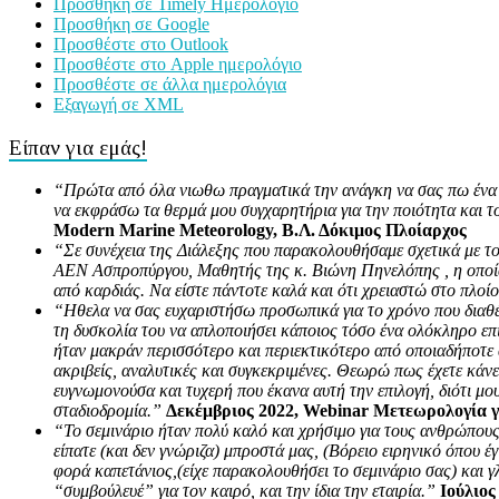
Προσθήκη σε Timely Ημερολόγιο
Προσθήκη σε Google
Προσθέστε στο Outlook
Προσθέστε στο Apple ημερολόγιο
Προσθέστε σε άλλα ημερολόγια
Εξαγωγή σε XML
Είπαν για εμάς!
“Πρώτα από όλα νιωθω πραγματικά την ανάγκη να σας πω ένα τερ
να εκφράσω τα θερμά μου συγχαρητήρια για την ποιότητα και τ
Modern Marine Meteorology, Β.Λ. Δόκιμος Πλοίαρχος
“Σε συνέχεια της Διάλεξης που παρακολουθήσαμε σχετικά με το
ΑΕΝ Ασπροπύργου, Μαθητής της κ. Βιώνη Πηνελόπης , η οποία 
από καρδιάς. Να είστε πάντοτε καλά και ότι χρειαστώ στο πλο
“Ηθελα να σας ευχαριστήσω προσωπικά για το χρόνο που διαθέ
τη δυσκολία του να απλοποιήσει κάποιος τόσο ένα ολόκληρο επ
ήταν μακράν περισσότερο και περιεκτικότερο από οποιαδήποτε 
ακριβείς, αναλυτικές και συγκεκριμένες. Θεωρώ πως έχετε κάνε
ευγνωμονούσα και τυχερή που έκανα αυτή την επιλογή, διότι μο
σταδιοδρομία.”
Δεκέμβριος 2022, Webinar Μετεωρολογία γ
“Το σεμινάριο ήταν πολύ καλό και χρήσιμο για τους ανθρώπους
είπατε (και δεν γνώριζα) μπροστά μας, (Βόρειο ειρηνικό όπου 
φορά καπετάνιος,(είχε παρακολουθήσει το σεμινάριο σας) και 
“συμβούλευέ” για τον καιρό, και την ίδια την εταιρία.”
Ιούλιος