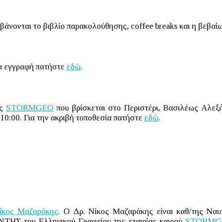
βάνονται το βιβλίο παρακολούθησης, coffee breaks και η βεβα
ια εγγραφή πατήστε
εδώ
.
ας
STORMGEO
που βρίσκεται στο Περιστέρι, Βασιλέως Αλεξά
ς 10:00. Για την ακριβή τοποθεσία πατήστε
εδώ
.
ίκος Μαζαράκης
. Ο Δρ. Νίκος Μαζαράκης είναι καθ/της Ναυ
ι Δ/ΝΤΗΣ του Ελληνικού Γραφείου της εταιρίας καιρού
STORMG