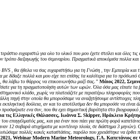
άστιο ευχαριστώ για ολο το υλικό που μου έχετε στείλει και όλες τις 
ον τρόπο διεξαγωγής του σεμιναρίου. Πραγματικά αποκόμισα πολλα και 
 BVS , θα ήθελα να σας ευχαριστήσω για τη Γνώση , την Εμπειρία και
με δίδαξε πολλά και μου είχε πει επίσης τα καλύτερα για το πρόσωπό
ίο, θα λάβω το θάρρος να επικοινωνήσω μαζί σας.”
Μάιος 2022, Σεμιν
σατε για τη πραγματοποίηση αυτών των ωρών. Όλα όσα μας είπατε τα 
ιστημονικό κλάδο, χωρίς να πλατειάζετε με περαιτέρω πληροφορίες που
άλλη πηγή στην οποία θα μπορούσαμε να αναζητήσουμε αντίστοιχες πληρ
ι εκπληκτική δούλεια, αν και το αποτέλεσμα δεν θα μπορούσε να είναι 
υ προσφέρατε ενα συν, που θα εχει σημαντική βαρύτητα στο βιογραφικό
ια τις Ελληνικές Θάλασσες, Ιωάννα Σ. Skipper, Ηράκλειο Κρήτη
 του επαγγέλματός μας, και για έναν που πάει για πρώτη φορά καπετά
έγιναν 12 σοβαρά ατυχήματα με κοντέινερ πλοία, σε διάστημα 3 μηνών). 
γλυτώσαμε πολλές κακές καταστάσεις. παρόλο που χρειάστηκε να έρθει π
 2021, Webinar Modern Marine Meteorology, Γ.Α. Καπετάνιος σε 