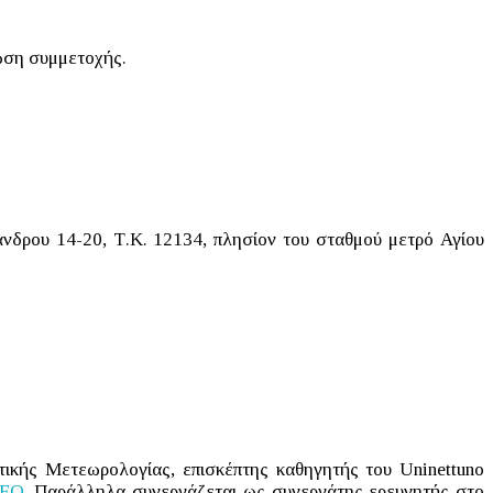
ίωση συμμετοχής.
νδρου 14-20, Τ.Κ. 12134, πλησίον του σταθμού μετρό Αγίου
τικής Μετεωρολογίας, επισκέπτης καθηγητής του Uninettuno
EO
. Παράλληλα συνεργάζεται ως συνεργάτης ερευνητής στο