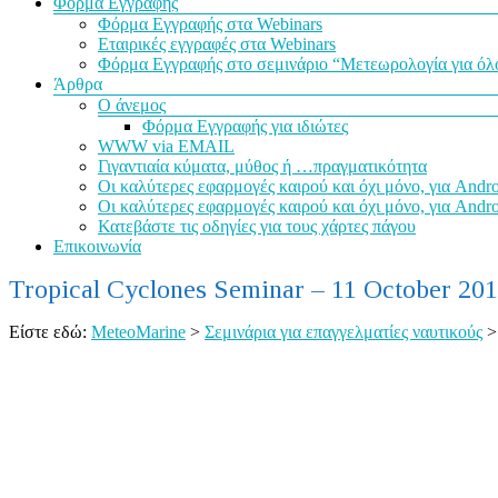
Φόρμα Εγγραφής
Φόρμα Εγγραφής στα Webinars
Εταιρικές εγγραφές στα Webinars
Φόρμα Εγγραφής στο σεμινάριο “Μετεωρολογία για όλ
Άρθρα
Ο άνεμος
Φόρμα Εγγραφής για ιδιώτες
WWW via EMAIL
Γιγαντιαία κύματα, μύθος ή …πραγματικότητα
Οι καλύτερες εφαρμογές καιρού και όχι μόνο, για Andr
Οι καλύτερες εφαρμογές καιρού και όχι μόνο, για Andr
Κατεβάστε τις οδηγίες για τους χάρτες πάγου
Επικοινωνία
Tropical Cyclones Seminar – 11 October 20
Είστε εδώ:
MeteoMarine
>
Σεμινάρια για επαγγελματίες ναυτικούς