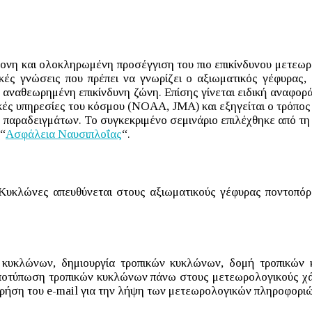
ρονη και ολοκληρωμένη προσέγγιση του πιο επικίνδυνου μετεωρ
ικές γνώσεις που πρέπει να γνωρίζει ο αξιωματικός γέφυρας
ι η αναθεωρημένη επικίνδυνη ζώνη. Επίσης γίνεται ειδική ανα
κές υπηρεσίες του κόσμου (NOAA, JMA) και εξηγείται ο τρόπος 
ς παραδειγμάτων. Το συγκεκριμένο σεμινάριο επιλέχθηκε από τ
 “
Ασφάλεια Ναυσιπλοΐας
“.
 Κυκλώνες απευθύνεται στους αξιωματικούς γέφυρας ποντοπ
 κυκλώνων, δημιουργία τροπικών κυκλώνων, δομή τροπικών 
e, αποτύπωση τροπικών κυκλώνων πάνω στους μετεωρολογικούς χά
χρήση του e-mail για την λήψη των μετεωρολογικών πληροφορι