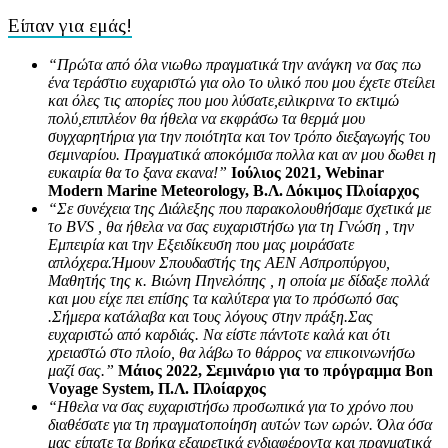
Είπαν για εμάς!
“Πρώτα από όλα νιωθω πραγματικά την ανάγκη να σας πω
ένα τεράστιο ευχαριστώ για ολο το υλικό που μου έχετε στείλει
και όλες τις απορίες που μου λύσατε,ειλικρινα το εκτιμώ
πολύ,επιπλέον θα ήθελα να εκφράσω τα θερμά μου
συγχαρητήρια για την ποιότητα και τον τρόπο διεξαγωγής του
σεμιναρίου. Πραγματικά αποκόμισα πολλα και αν μου δωθει η
ευκαιρία θα το ξανα εκανα!”
Ιούλιος 2021, Webinar
Modern Marine Meteorology, Β.Λ. Δόκιμος Πλοίαρχος
“Σε συνέχεια της Διάλεξης που παρακολουθήσαμε σχετικά με
το BVS , θα ήθελα να σας ευχαριστήσω για τη Γνώση , την
Εμπειρία και την Εξειδίκευση που μας μοιράσατε
απλόχερα.Ήμουν Σπουδαστής της ΑΕΝ Ασπροπύργου,
Μαθητής της κ. Βιώνη Πηνελόπης , η οποία με δίδαξε πολλά
και μου είχε πει επίσης τα καλύτερα για το πρόσωπό σας
.Σήμερα κατάλαβα και τους λόγους στην πράξη.Σας
ευχαριστώ από καρδιάς. Να είστε πάντοτε καλά και ότι
χρειαστώ στο πλοίο, θα λάβω το θάρρος να επικοινωνήσω
μαζί σας.”
Μάιος 2022, Σεμινάριο για το πρόγραμμα Bon
Voyage System, Π.Λ. Πλοίαρχος
“Ηθελα να σας ευχαριστήσω προσωπικά για το χρόνο που
διαθέσατε για τη πραγματοποίηση αυτών των ωρών. Όλα όσα
μας είπατε τα βρήκα εξαιρετικά ενδιαφέροντα και πραγματικά