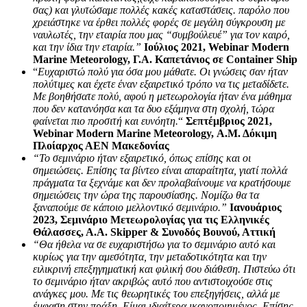
σας) και γλυτώσαμε πολλές κακές καταστάσεις. παρόλο που
χρειάστηκε να έρθει πολλές φορές σε μεγάλη σύγκρουση με
ναυλωτές, την εταιρία που μας “συμβούλευέ” για τον καιρό,
και την ίδια την εταιρία.”
Ιούλιος 2021, Webinar Modern
Marine Meteorology, Γ.Α. Καπετάνιος σε Container Ship
“
Ευχαριστώ πολύ για όσα μου μάθατε. Οι γνώσεις σαν ήταν
πολύτιμες και έχετε έναν εξαιρετικό τρόπο να τις μεταδίδετε.
Με βοηθήσατε πολύ, αφού η μετεωρολογία ήταν ένα μάθημα
που δεν κατανόησα και τα δυο εξάμηνα στη σχολή, τώρα
φαίνεται πιο προσιτή και ευνόητη.
“
Σεπτέμβριος 2021,
Webinar Modern Marine Meteorology, Α.Μ. Δόκιμη
Πλοίαρχος ΑΕΝ Μακεδονίας
“Το σεμινάριο ήταν εξαιρετικό, όπως επίσης και οι
σημειώσεις. Επίσης τα βίντεο είναι απαραίτητα, γιατί πολλά
πράγματα τα ξεχνάμε και δεν προλαβαίνουμε να κρατήσουμε
σημειώσεις την ώρα της παρουσίασης. Νομίζω θα τα
ξαναπούμε σε κάποιο μελλοντικό σεμινάριο.”
Ιανουάριος
2023, Σεμινάριο Μετεωρολογίας για τις Ελληνικές
Θάλασσες, Α.Α. Skipper & Συνοδός Βουνού, Αττική
“Θα ήθελα να σε ευχαριστήσω για το σεμινάριο αυτό και
κυρίως για την αμεσότητα, την μεταδοτικότητα και την
ειλικρινή επεξηγηματική και φιλική σου διάθεση. Πιστεύω ότι
το σεμινάριο ήταν ακριβώς αυτό που αντιστοιχούσε στις
ανάγκες μου. Με τις θεωρητικές του επεξηγήσεις, αλλά με
έμφαση στην πράξη. Είμαι ιδιαίτερα ικανοποιημένος. Επίσης