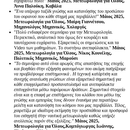
ευχαριστώ πολύ!"
Μάιος 2025, Μετεωρολογία για Όλους,
Άννα Παλούκη, Καβάλα
"Ένα υπέροχο ταξίδι γνώσης και κατανόησης του προσώπου
του ουρανού που κάθε στιγμή μας περιβάλλει!"
Μάιος 2025,
Μετεωρολογία για Όλους, Μαίρη Γιαννέτσου,
Μηχανολόγος Μηχανικός, Χολαργός
"Πολύ ενδιαφέρον σεμινάριο για την Μετεωρολογία.
Περιεκτικό, αναλυτικό που όμως δεν κουράζει και
ταυτόχρονα ευχάριστο. Εξαιρετικές οι σημειώσεις και τα
Video των μαθημάτων. Το συστήνω ανεπιφύλακτα."
Μάιος
2025, Μετεωρολογία για Όλους, Νίκος Κουνέλης,
Πολιτικός Μηχανικός, Μαρούσι
"Το σεμινάριο αυτό είναι αρωγός στις απαιτήσεις της εποχής
και βοηθάει στην εξήγηση φαινομένων που ακόμη πασχίζουμε
να προβλέψουμε επιστημονικά . Η τεχνική κατάρτιση και
συνεχής ανανέωση γνώσεων είναι εξαιρετικά σημαντική για
κάθε επαγγελματικό προσανατολισμό και ανεπιφύλακτα
επιτυγχάνεται μέσω παρόμοιων δράσεων. Σημαντικό στοιχείο
είναι και η επαφή με επιστήμονες του κλάδου που μέσω της
γνώσης και εμπειρίας τους δίνουν έναυσμα για περαιτέρω
μελέτη και κατανόηση του κόσμου που μας περιβάλλει. Τέλος,
χαιρετίζω με ιδιαίτερη εκτίμηση την προσπάθεια και προσφορά
του εισηγητή στην ναυτική μετεωρολογία καθώς υπήρξε
ανελλιπώς παρόν στις εξελίξεις."
Μάιος 2025,
Μετεωρολογία για Όλους,Κομπόγιωργας Ιωάννης,