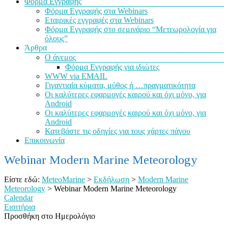
Φόρμα Εγγραφής
Φόρμα Εγγραφής στα Webinars
Εταιρικές εγγραφές στα Webinars
Φόρμα Εγγραφής στο σεμινάριο “Μετεωρολογία για
όλους”
Άρθρα
Ο άνεμος
Φόρμα Εγγραφής για ιδιώτες
WWW via EMAIL
Γιγαντιαία κύματα, μύθος ή …πραγματικότητα
Οι καλύτερες εφαρμογές καιρού και όχι μόνο, για
Android
Οι καλύτερες εφαρμογές καιρού και όχι μόνο, για
Android
Κατεβάστε τις οδηγίες για τους χάρτες πάγου
Επικοινωνία
Webinar Modern Marine Meteorology
Είστε εδώ:
MeteoMarine
>
Εκδήλωση
>
Modern Marine
Meteorology
>
Webinar Modern Marine Meteorology
Calendar
Εισιτήρια
Προσθήκη στο Ημερολόγιο