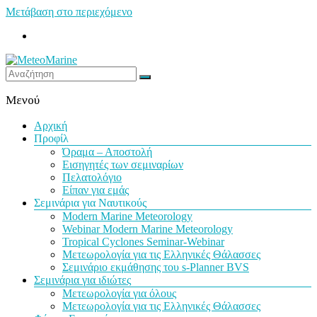
Μετάβαση στο περιεχόμενο
MeteoMarine
Μενού
Αρχική
Προφίλ
Όραμα – Αποστολή
Εισηγητές των σεμιναρίων
Πελατολόγιο
Είπαν για εμάς
Σεμινάρια για Ναυτικούς
Modern Marine Meteorology
Webinar Modern Marine Meteorology
Tropical Cyclones Seminar-Webinar
Μετεωρολογία για τις Ελληνικές Θάλασσες
Σεμινάριο εκμάθησης του s-Planner BVS
Σεμινάρια για ιδιώτες
Μετεωρολογία για όλους
Μετεωρολογία για τις Ελληνικές Θάλασσες