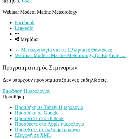
πατήστε
εδώ.
Webinar Modern Marine Meteorology
Facebook
LinkedIn
Μερίδια
←
Μετεωρολογία για τις Ελληνικές Θάλασσες
Webinar Modern Marine Meteorology (In English)
→
Προγραμματισμός Σεμιναρίων
Δεν υπάρχουν προγραμματιζόμενες εκδηλώσεις.
Εμφάνιση Ημερολογίου
Πρόσθήκη
Προσθήκη σε Timely Ημερολόγιο
Προσθήκη σε Google
Προσθέστε στο Outlook
Προσθέστε στο Apple ημερολόγιο
Προσθέστε σε άλλα ημερολόγια
Εξαγωγή σε XML