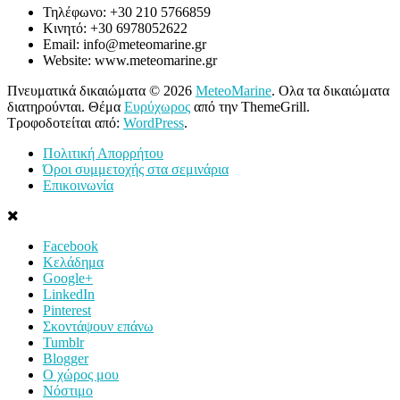
Τηλέφωνο: +30 210 5766859
Κινητό: +30 6978052622
Email: info@meteomarine.gr
Website: www.meteomarine.gr
Πνευματικά δικαιώματα © 2026
MeteoMarine
. Ολα τα δικαιώματα
διατηρούνται. Θέμα
Ευρύχωρος
από την ThemeGrill.
Τροφοδοτείται από:
WordPress
.
Πολιτική Απορρήτου
Όροι συμμετοχής στα σεμινάρια
Επικοινωνία
Facebook
Κελάδημα
Google+
LinkedIn
Pinterest
Σκοντάψουν επάνω
Tumblr
Blogger
Ο χώρος μου
Νόστιμο