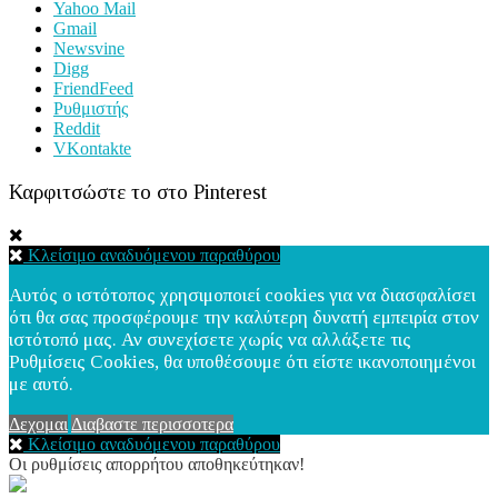
Yahoo Mail
Gmail
Newsvine
Digg
FriendFeed
Ρυθμιστής
Reddit
VKontakte
Καρφιτσώστε το στο Pinterest
Κλείσιμο αναδυόμενου παραθύρου
Αυτός ο ιστότοπος χρησιμοποιεί cookies για να διασφαλίσει
ότι θα σας προσφέρουμε την καλύτερη δυνατή εμπειρία στον
ιστότοπό μας. Αν συνεχίσετε χωρίς να αλλάξετε τις
Ρυθμίσεις Cookies, θα υποθέσουμε ότι είστε ικανοποιημένοι
με αυτό.
Δεχομαι
Διαβαστε περισσοτερα
Κλείσιμο αναδυόμενου παραθύρου
Οι ρυθμίσεις απορρήτου αποθηκεύτηκαν!