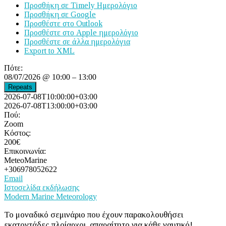
Προσθήκη σε Timely Ημερολόγιο
Προσθήκη σε Google
Προσθέστε στο Outlook
Προσθέστε στο Apple ημερολόγιο
Προσθέστε σε άλλα ημερολόγια
Export to XML
Πότε:
08/07/2026 @ 10:00 – 13:00
Repeats
2026-07-08T10:00:00+03:00
2026-07-08T13:00:00+03:00
Πού:
Zoom
Κόστος:
200€
Επικοινωνία:
MeteoMarine
+306978052622
Email
Ιστοσελίδα εκδήλωσης
Modern Marine Meteorology
Το μοναδικό σεμινάριο που έχουν παρακολουθήσει
εκατοντάδες πλοίαρχοι, απαραίτητο για κάθε ναυτικό!