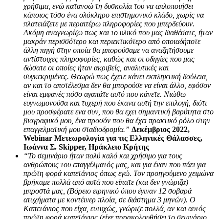
χρήσιμα, ενώ κατανοώ τη δυσκολία του να απλοποιήσει
κάποιος τόσο ένα ολόκληρο επιστημονικό κλάδο, χωρίς να
πλατειάζετε με περαιτέρω πληροφορίες που μπερδεύουν.
Ακόμη αναγνωρίζω πως και το υλικό που μας διαθέσατε, ήταν
μακράν περισσότερο και περιεκτικότερο από οποιαδήποτε
άλλη πηγή στην οποία θα μπορούσαμε να αναζητήσουμε
αντίστοιχες πληροφορίες, καθώς και οι οδηγίες που μας
δώσατε οι οποίες ήταν ακριβείς, αναλυτικές και
συγκεκριμένες. Θεωρώ πως έχετε κάνει εκπληκτική δούλεια,
αν και το αποτέλεσμα δεν θα μπορούσε να είναι άλλο, εφόσον
είναι εμφανές πόσο αγαπάτε αυτό που κάνετε. Νιώθω
ευγνωμονούσα και τυχερή που έκανα αυτή την επιλογή, διότι
μου προσφέρατε ενα συν, που θα εχει σημαντική βαρύτητα στο
βιογραφικό μου, ένα προσόν που θα έχει πρακτικό ρόλο στην
επαγγελματική μου σταδιοδρομία.”
Δεκέμβριος 2022,
Webinar Μετεωρολογία για τις Ελληνικές Θάλασσες,
Ιωάννα Σ. Skipper, Ηράκλειο Κρήτης
“Το σεμινάριο ήταν πολύ καλό και χρήσιμο για τους
ανθρώπους του επαγγέλματός μας, και για έναν που πάει για
πρώτη φορά καπετάνιος όπως εγώ. Τον προηγούμενο χειμώνα
βρήκαμε πολλά από αυτά που είπατε (και δεν γνώριζα)
μπροστά μας, (Βόρειο ειρηνικό όπου έγιναν 12 σοβαρά
ατυχήματα με κοντέινερ πλοία, σε διάστημα 3 μηνών). Ο
Καπετάνιος που είχα, ευτυχώς, γνώριζε πολλά, αν και αυτός
πρώτη φορά καπετάνιος,(είχε παρακολουθήσει το σεμινάριο