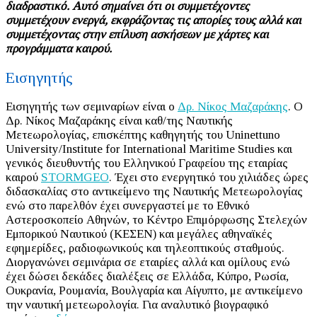
διαδραστικό. Αυτό σημαίνει ότι οι συμμετέχοντες
συμμετέχουν ενεργά, εκφράζοντας τις απορίες τους αλλά και
συμμετέχοντας στην επίλυση ασκήσεων με χάρτες και
προγράμματα καιρού.
Εισηγητής
Εισηγητής των σεμιναρίων είναι ο
Δρ. Νίκος Μαζαράκης
. Ο
Δρ. Νίκος Μαζαράκης είναι καθ/της Ναυτικής
Μετεωρολογίας, επισκέπτης καθηγητής του Uninettuno
University/Institute for International Maritime Studies και
γενικός διευθυντής του Ελληνικού Γραφείου της εταιρίας
καιρού
STORMGEO
. Έχει στο ενεργητικό του χιλιάδες ώρες
διδασκαλίας στο αντικείμενο της Ναυτικής Μετεωρολογίας
ενώ στο παρελθόν έχει συνεργαστεί με το Εθνικό
Αστεροσκοπείο Αθηνών, το Κέντρο Επιμόρφωσης Στελεχών
Εμπορικού Ναυτικού (ΚΕΣΕΝ) και μεγάλες αθηναϊκές
εφημερίδες, ραδιοφωνικούς και τηλεοπτικούς σταθμούς.
Διοργανώνει σεμινάρια σε εταιρίες αλλά και ομίλους ενώ
έχει δώσει δεκάδες διαλέξεις σε Ελλάδα, Κύπρο, Ρωσία,
Ουκρανία, Ρουμανία, Βουλγαρία και Αίγυπτο, με αντικείμενο
την ναυτική μετεωρολογία. Για αναλυτικό βιογραφικό