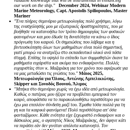
valuable knowledge that will be instrumental in enhancing
our work on the ship."
December 2024, Webinar Modern
Marine Meteorology, Capt. Apostolis Spiliopoulos, Master
Mariner
"Ένα πλήρες σεμινάριο μετεωρολογίας πολύ χρήσιμο, λόγω
της ενασχόλησής μου με εξωτερικές δραστηριότητες, που με
βοήθησε να κατανοήσω τον τρόπο δημιουργίας των φυσικών
φαινομένων και μου έδωσε τη δυνατότητα να κάνω ο ίδιος
πρόγνωση του καιρού. Οι σημειώσεις που λάβαμε και η
βιντεοσκόπηση όλων των μαθημάτων είναι πολύ σημαντική,
γιατί μπορώ να ανατρέξω στο εκπαιδευτικό υλικό ανά πάσα
στιγμή. Επίσης το υψηλό το επίπεδο των συμμαθητών έκανε τα
μαθήματα ευχάριστα και ακόμα πιο ενδιαφέροντα. Πολλές
ευχαριστίες στον κ. Μαζαράκη για τον χρόνο που αφιέρωσε για
να μας μεταδώσει τις γνώσεις του."
Μάιος 2025,
Μετεωρολογία για Όλους, Αντώνης Αμπελικιώτης,
Skipper και Συνοδός Βουνού, Άλιμος
"Μπήκα στο σεμινάριο χωρίς να έχω ιδέα από μετεωρολογία.
Καθώς ο πατέρας μου ήξερε να προβλέπει εμπειρικά τον
καιρό, αποφάσισα να το παρακολουθήσω περισσότερο για να
έχω μια επιπλέον σύνδεση μαζί του. Έμαθα τόσα πολλά για τη
γη και τα καιρικά φαινόμενα! Πολύ περισσότερα απ' όσα
φανταζόμουν. Κάθε ενότητα είχε ξεχωριστό ενδιαφέρον και ο
δάσκαλος μας, ο αγαπητός Νίκος Μαζαράκης, δεν άφηνε κάτι
να περάσει εάν δεν γινόταν απόλυτα κατανοητό. Τον