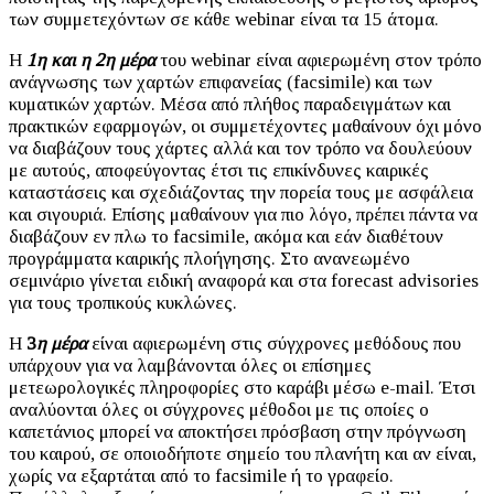
των συμμετεχόντων σε κάθε webinar είναι τα 15 άτομα.
Η
1η και η 2η μέρα
του webinar είναι αφιερωμένη στον τρόπο
ανάγνωσης των χαρτών επιφανείας (facsimile) και των
κυματικών χαρτών. Μέσα από πλήθος παραδειγμάτων και
πρακτικών εφαρμογών, οι συμμετέχοντες μαθαίνουν όχι μόνο
να διαβάζουν τους χάρτες αλλά και τον τρόπο να δουλεύουν
με αυτούς, αποφεύγοντας έτσι τις επικίνδυνες καιρικές
καταστάσεις και σχεδιάζοντας την πορεία τους με ασφάλεια
και σιγουριά. Επίσης μαθαίνουν για πιο λόγο, πρέπει πάντα να
διαβάζουν εν πλω το facsimile, ακόμα και εάν διαθέτουν
προγράμματα καιρικής πλοήγησης. Στο ανανεωμένο
σεμινάριο γίνεται ειδική αναφορά και στα forecast advisories
για τους τροπικούς κυκλώνες.
Η
3
η μέρα
είναι αφιερωμένη στις σύγχρονες μεθόδους που
υπάρχουν για να λαμβάνονται όλες οι επίσημες
μετεωρολογικές πληροφορίες στο καράβι μέσω e-mail. Έτσι
αναλύονται όλες οι σύγχρονες μέθοδοι με τις οποίες ο
καπετάνιος μπορεί να αποκτήσει πρόσβαση στην πρόγνωση
του καιρού, σε οποιοδήποτε σημείο του πλανήτη και αν είναι,
χωρίς να εξαρτάται από το facsimile ή το γραφείο.