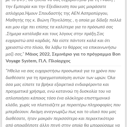
την Εμπειρία και την Εξειδίκευση που μας μοιράσατε
απλόχερα.Ήμουν Σπουδαστής της ΑΕΝ Ασπροπύργου,
Μαθητής της κ. Βιώνη Πηνελόπης , η οποία με δίδαξε πολλά
και μου είχε πει επίσης τα καλύτερα για το πρόσωπό σας
.Σήμερα κατάλαβα και τους λόγους στην πράξη.Σας
ευχαριστώ από καρδιάς. Να είστε πάντοτε καλά και ότι
χρειαστώ στο πλοίο, θα λάβω το θάρρος να επικοινωνήσω
μαζί σας.”
Μάιος 2022, Σεμινάριο για το πρόγραμμα Bon
Voyage System, Π.Λ. Πλοίαρχος
“Ηθελα να σας ευχαριστήσω προσωπικά για το χρόνο που
διαθέσατε για τη πραγματοποίηση αυτών των ωρών. Όλα
όσα μας είπατε τα βρήκα εξαιρετικά ενδιαφέροντα και
πραγματικά χρήσιμα, ενώ κατανοώ τη δυσκολία του να
απλοποιήσει κάποιος τόσο ένα ολόκληρο επιστημονικό
κλάδο, χωρίς να πλατειάζετε με περαιτέρω πληροφορίες που
μπερδεύουν. Ακόμη αναγνωρίζω πως και το υλικό που μας
διαθέσατε, ήταν μακράν περισσότερο και περιεκτικότερο
από οποιαδήποτε άλλη πηγή στην οποία θα μπορούσαμε να