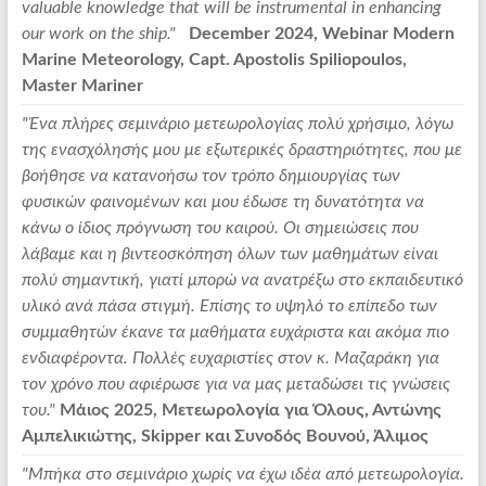
valuable knowledge that will be instrumental in enhancing
our work on the ship."
December 2024, Webinar Modern
Marine Meteorology, Capt. Apostolis Spiliopoulos,
Master Mariner
"Ένα πλήρες σεμινάριο μετεωρολογίας πολύ χρήσιμο, λόγω
της ενασχόλησής μου με εξωτερικές δραστηριότητες, που με
βοήθησε να κατανοήσω τον τρόπο δημιουργίας των
φυσικών φαινομένων και μου έδωσε τη δυνατότητα να
κάνω ο ίδιος πρόγνωση του καιρού. Οι σημειώσεις που
λάβαμε και η βιντεοσκόπηση όλων των μαθημάτων είναι
πολύ σημαντική, γιατί μπορώ να ανατρέξω στο εκπαιδευτικό
υλικό ανά πάσα στιγμή. Επίσης το υψηλό το επίπεδο των
συμμαθητών έκανε τα μαθήματα ευχάριστα και ακόμα πιο
ενδιαφέροντα. Πολλές ευχαριστίες στον κ. Μαζαράκη για
τον χρόνο που αφιέρωσε για να μας μεταδώσει τις γνώσεις
του."
Μάιος 2025, Μετεωρολογία για Όλους, Αντώνης
Αμπελικιώτης, Skipper και Συνοδός Βουνού, Άλιμος
"Μπήκα στο σεμινάριο χωρίς να έχω ιδέα από μετεωρολογία.