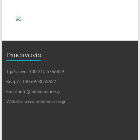
Επικοινωνία
Τηλέφωνο: +30 210 5766859
Κινητό: +30 6978052622
Email: info@meteomarine.gr
Website: www.meteomarine.gr