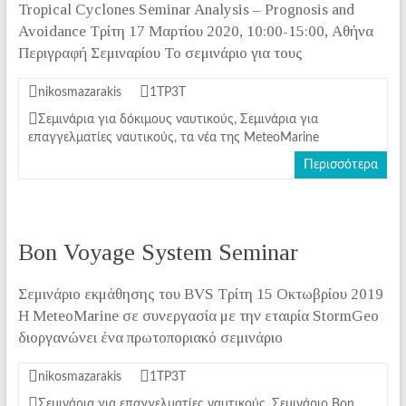
Tropical Cyclones Seminar Analysis – Prognosis and
Avoidance Τρίτη 17 Μαρτίου 2020, 10:00-15:00, Αθήνα
Περιγραφή Σεμιναρίου Το σεμινάριο για τους
nikosmazarakis
1ΤΡ3Τ
Σεμινάρια για δόκιμους ναυτικούς
,
Σεμινάρια για
επαγγελματίες ναυτικούς
,
τα νέα της MeteoMarine
Περισσότερα
Bon Voyage System Seminar
Σεμινάριο εκμάθησης του BVS Τρίτη 15 Οκτωβρίου 2019
Η MeteoMarine σε συνεργασία με την εταιρία StormGeo
διοργανώνει ένα πρωτοποριακό σεμινάριο
nikosmazarakis
1ΤΡ3Τ
Σεμινάρια για επαγγελματίες ναυτικούς
,
Σεμινάριο Bon