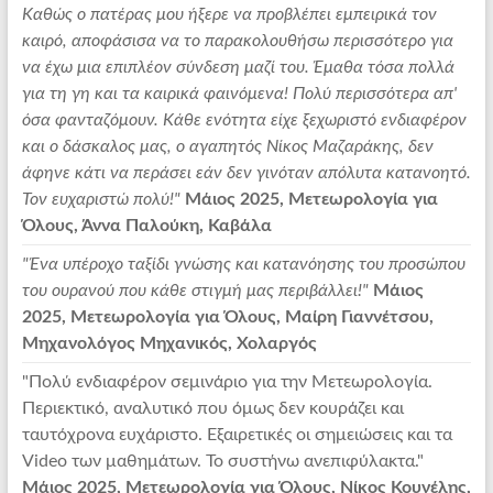
Καθώς ο πατέρας μου ήξερε να προβλέπει εμπειρικά τον
καιρό, αποφάσισα να το παρακολουθήσω περισσότερο για
να έχω μια επιπλέον σύνδεση μαζί του. Έμαθα τόσα πολλά
για τη γη και τα καιρικά φαινόμενα! Πολύ περισσότερα απ'
όσα φανταζόμουν. Κάθε ενότητα είχε ξεχωριστό ενδιαφέρον
και ο δάσκαλος μας, ο αγαπητός Νίκος Μαζαράκης, δεν
άφηνε κάτι να περάσει εάν δεν γινόταν απόλυτα κατανοητό.
Τον ευχαριστώ πολύ!"
Μάιος 2025, Μετεωρολογία για
Όλους, Άννα Παλούκη, Καβάλα
"Ένα υπέροχο ταξίδι γνώσης και κατανόησης του προσώπου
του ουρανού που κάθε στιγμή μας περιβάλλει!"
Μάιος
2025, Μετεωρολογία για Όλους, Μαίρη Γιαννέτσου,
Μηχανολόγος Μηχανικός, Χολαργός
"Πολύ ενδιαφέρον σεμινάριο για την Μετεωρολογία.
Περιεκτικό, αναλυτικό που όμως δεν κουράζει και
ταυτόχρονα ευχάριστο. Εξαιρετικές οι σημειώσεις και τα
Video των μαθημάτων. Το συστήνω ανεπιφύλακτα."
Μάιος 2025, Μετεωρολογία για Όλους, Νίκος Κουνέλης,