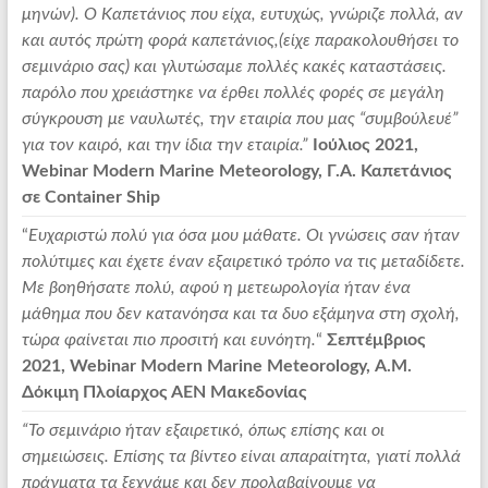
μηνών). Ο Καπετάνιος που είχα, ευτυχώς, γνώριζε πολλά, αν
και αυτός πρώτη φορά καπετάνιος,(είχε παρακολουθήσει το
σεμινάριο σας) και γλυτώσαμε πολλές κακές καταστάσεις.
παρόλο που χρειάστηκε να έρθει πολλές φορές σε μεγάλη
σύγκρουση με ναυλωτές, την εταιρία που μας “συμβούλευέ”
για τον καιρό, και την ίδια την εταιρία.”
Ιούλιος 2021,
Webinar Modern Marine Meteorology, Γ.Α. Καπετάνιος
σε Container Ship
“
Ευχαριστώ πολύ για όσα μου μάθατε. Οι γνώσεις σαν ήταν
πολύτιμες και έχετε έναν εξαιρετικό τρόπο να τις μεταδίδετε.
Με βοηθήσατε πολύ, αφού η μετεωρολογία ήταν ένα
μάθημα που δεν κατανόησα και τα δυο εξάμηνα στη σχολή,
τώρα φαίνεται πιο προσιτή και ευνόητη.
“
Σεπτέμβριος
2021, Webinar Modern Marine Meteorology, Α.Μ.
Δόκιμη Πλοίαρχος ΑΕΝ Μακεδονίας
“Το σεμινάριο ήταν εξαιρετικό, όπως επίσης και οι
σημειώσεις. Επίσης τα βίντεο είναι απαραίτητα, γιατί πολλά
πράγματα τα ξεχνάμε και δεν προλαβαίνουμε να