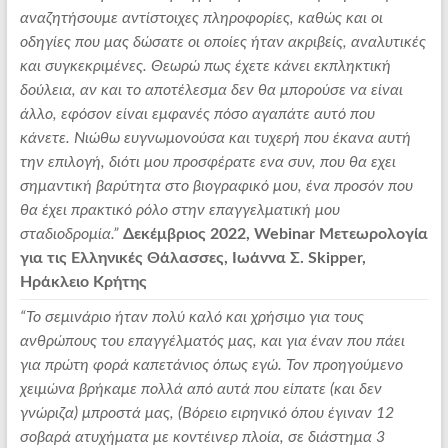
αναζητήσουμε αντίστοιχες πληροφορίες, καθώς και οι
οδηγίες που μας δώσατε οι οποίες ήταν ακριβείς, αναλυτικές
και συγκεκριμένες. Θεωρώ πως έχετε κάνει εκπληκτική
δούλεια, αν και το αποτέλεσμα δεν θα μπορούσε να είναι
άλλο, εφόσον είναι εμφανές πόσο αγαπάτε αυτό που
κάνετε. Νιώθω ευγνωμονούσα και τυχερή που έκανα αυτή
την επιλογή, διότι μου προσφέρατε ενα συν, που θα εχει
σημαντική βαρύτητα στο βιογραφικό μου, ένα προσόν που
θα έχει πρακτικό ρόλο στην επαγγελματική μου
σταδιοδρομία.”
Δεκέμβριος 2022, Webinar Μετεωρολογία
για τις Ελληνικές Θάλασσες, Ιωάννα Σ. Skipper,
Ηράκλειο Κρήτης
“Το σεμινάριο ήταν πολύ καλό και χρήσιμο για τους
ανθρώπους του επαγγέλματός μας, και για έναν που πάει
για πρώτη φορά καπετάνιος όπως εγώ. Τον προηγούμενο
χειμώνα βρήκαμε πολλά από αυτά που είπατε (και δεν
γνώριζα) μπροστά μας, (Βόρειο ειρηνικό όπου έγιναν 12
σοβαρά ατυχήματα με κοντέινερ πλοία, σε διάστημα 3