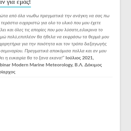
αν για εμάς!
ώτα από όλα νιωθω πραγματικά την ανάγκη να σας πω
“Σε συν
 τεράστιο ευχαριστώ για ολο το υλικό που μου έχετε
με το B
ίλει και όλες τις απορίες που μου λύσατε,ειλικρινα το
την Εμπ
ιμώ πολύ,επιπλέον θα ήθελα να εκφράσω τα θερμά μου
απλόχε
χαρητήρια για την ποιότητα και τον τρόπο διεξαγωγής
Μαθητής
 σεμιναρίου. Πραγματικά αποκόμισα πολλα και αν μου
πολλά κ
ει η ευκαιρία θα το ξανα εκανα!”
Ιούλιος 2021,
σας .Σή
inar Modern Marine Meteorology, Β.Λ. Δόκιμος
ευχαρισ
οίαρχος
χρειαστ
μαζί σας
Bon Vo