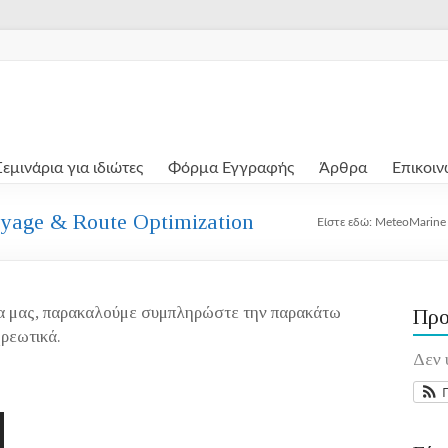
Σεμινάρια για ιδιώτες
Φόρμα Εγγραφής
Άρθρα
Επικοιν
oyage & Route Optimization
Είστε εδώ:
MeteoMarine
ρια μας, παρακαλούμε συμπληρώστε την παρακάτω
Προ
χρεωτικά.
Δεν 