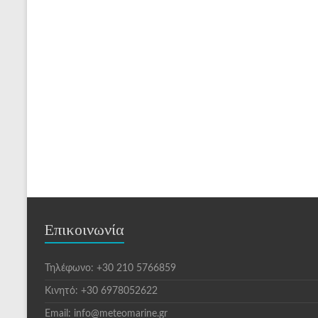
Επικοινωνία
Τηλέφωνο: +30 210 5766859
Κινητό: +30 6978052622
Email: info@meteomarine.gr