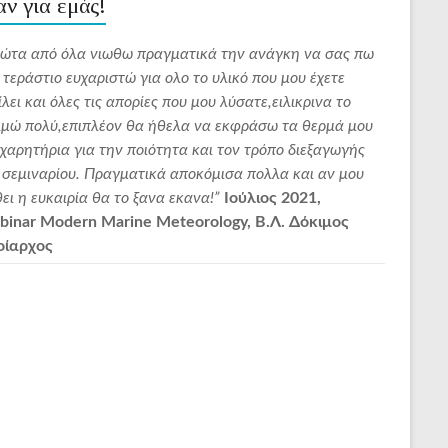
αν για εμάς!
ώτα από όλα νιωθω πραγματικά την ανάγκη να σας πω
“Σε συν
 τεράστιο ευχαριστώ για ολο το υλικό που μου έχετε
με το B
ίλει και όλες τις απορίες που μου λύσατε,ειλικρινα το
την Εμπ
ιμώ πολύ,επιπλέον θα ήθελα να εκφράσω τα θερμά μου
απλόχε
χαρητήρια για την ποιότητα και τον τρόπο διεξαγωγής
Μαθητής
 σεμιναρίου. Πραγματικά αποκόμισα πολλα και αν μου
πολλά κ
ει η ευκαιρία θα το ξανα εκανα!”
Ιούλιος 2021,
σας .Σή
inar Modern Marine Meteorology, Β.Λ. Δόκιμος
ευχαρισ
οίαρχος
χρειαστ
μαζί σας
Bon Vo