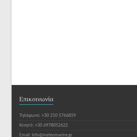
Επικοινωνία
Τηλέφωνο: +30 210 5766859
Κινητό: +30 6978052622
Email: info@meteomarine.gr