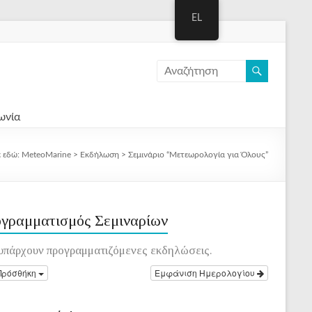
EL
ωνία
ε εδώ:
MeteoMarine
>
Εκδήλωση
>
Σεμινάριο “Μετεωρολογία για Όλους”
γραμματισμός Σεμιναρίων
υπάρχουν προγραμματιζόμενες εκδηλώσεις.
Πρόσθήκη
Εμφάνιση Ημερολογίου