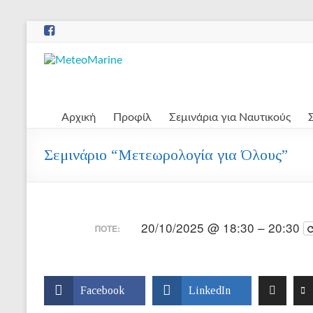
Μετάβαση
στο
περιεχόμενο
MeteoMarine
Αρχική
Προφίλ
Σεμινάρια για Ναυτικούς
Σεμινάριο “Μετεωρολογία για Όλους”
20/10/2025 @ 18:30 – 20:30
ΠΌΤΕ:
Facebook
LinkedIn