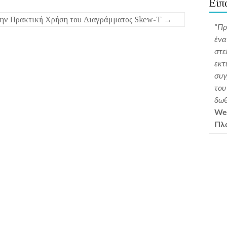
Είπ
την Πρακτική Χρήση του Διαγράμματος Skew-T
→
"Το σεμινάριο αυτό είναι αρωγός στις απαιτήσεις της
“Πρ
εποχής και βοηθάει στην εξήγηση φαινομένων που ακόμη
ένα
πασχίζουμε να προβλέψουμε επιστημονικά . Η τεχνική
στε
κατάρτιση και συνεχής ανανέωση γνώσεων είναι
εκτ
εξαιρετικά σημαντική για κάθε επαγγελματικό
συγ
προσανατολισμό και ανεπιφύλακτα επιτυγχάνεται μέσω
του
παρόμοιων δράσεων. Σημαντικό στοιχείο είναι και η επαφή
δωθ
με επιστήμονες του κλάδου που μέσω της γνώσης και
Web
εμπειρίας τους δίνουν έναυσμα για περαιτέρω μελέτη και
Πλ
κατανόηση του κόσμου που μας περιβάλλει. Τέλος,
χαιρετίζω με ιδιαίτερη εκτίμηση την προσπάθεια και
προσφορά του εισηγητή στην ναυτική μετεωρολογία
καθώς υπήρξε ανελλιπώς παρόν στις εξελίξεις."
Μάιος
2025, Μετεωρολογία για Όλους,Κομπόγιωργας
Ιωάννης, Πλοίαρχος ΕΝ, Αχαρνές